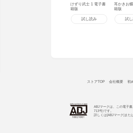
けずり武士 1 電子書
耳かきお蝶
籍版
籍版
試し読み
試し
ストアTOP
会社概要
初
ABJマークは、この電子
713号)です。
詳しくは[ABJマーク]ま