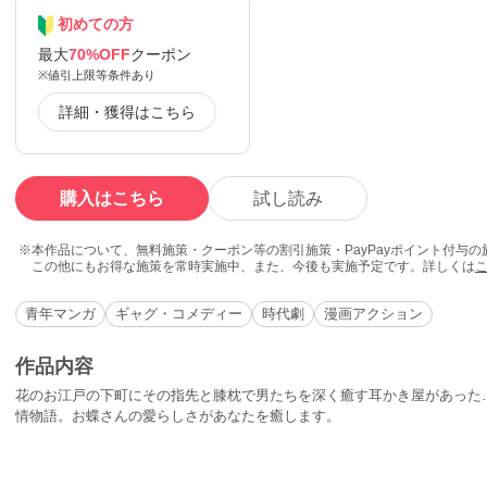
初めての方
最大
70%OFF
クーポン
※値引上限等条件あり
詳細・獲得はこちら
購入はこちら
試し読み
本作品について、無料施策・クーポン等の割引施策・PayPayポイント付与
この他にもお得な施策を常時実施中、また、今後も実施予定です。詳しくは
青年マンガ
ギャグ・コメディー
時代劇
漫画アクション
作品内容
花のお江戸の下町にその指先と膝枕で男たちを深く癒す耳かき屋があった
情物語。お蝶さんの愛らしさがあなたを癒します。