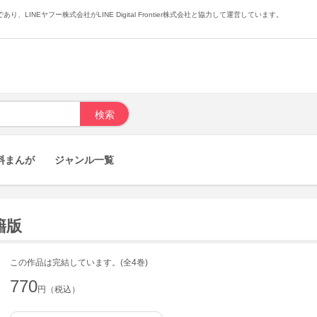
あり、LINEヤフー株式会社がLINE Digital Frontier株式会社と協力して運営しています。
料まんが
ジャンル一覧
籍版
この作品は完結しています。(全4巻)
770
円（税込）