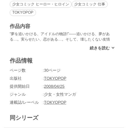
少女コミック ヒーロー・ヒロイン
少女コミック 仕事
TOKYOPOP
作品内容
“夢を追いかける、アイドルの物語!”――追いかける、夢があ
る…。実らせたい、恋がある…。そして、壊したくない友情
も…。誰もがあこがれる、新人アーティストの登竜門“エイジ
アン-アイドル・オーディション”。そのファイナルで優勝した
のは、高校3年生の女の子3人のグループだった。しかしなん
作品情報
と、プロ・デビューの声が掛かったのはそのうちのひとりだ
け！それは、固く結ばれた３人の友情を引き裂く出来事になっ
ページ数
30ページ
てしまった…。
出版社
TOKYOPOP
提供開始日
2008/04/25
ジャンル
少女・女性マンガ
連載誌/レーベル
TOKYOPOP
同シリーズ