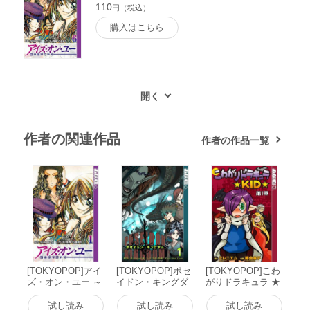
110
円（税込）
購入はこちら
作者の関連作品
作者の作品一覧
[TOKYOPOP]アイ
[TOKYOPOP]ポセ
[TOKYOPOP]こわ
ズ・オン・ユー ～
イドン・キングダ
がりドラキュラ ★
瞳の中で輝いて～
ム ～引裂かれた絆
KID★ (1) 電子書籍
(1) 電子書籍版
～ (1) 電子書籍版
版
試し読み
試し読み
試し読み