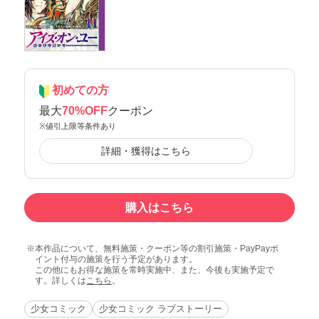
初めての方
最大
70%OFF
クーポン
※値引上限等条件あり
詳細・獲得はこちら
購入はこちら
本作品について、無料施策・クーポン等の割引施策・PayPayポ
イント付与の施策を行う予定があります。
この他にもお得な施策を常時実施中、また、今後も実施予定で
す。詳しくは
こちら
。
少女コミック
少女コミック ラブストーリー