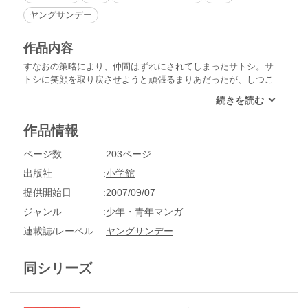
ヤングサンデー
作品内容
すなおの策略により、仲間はずれにされてしまったサトシ。サ
トシに笑顔を取り戻させようと頑張るまりあだったが、しつこ
くつきまとい嫌われてしまう。ショックを受け、グレようとす
るまりあを元気づけようとする民子の前に、同じクラスの柳井
ゆうきが現れて…!?
作品情報
ページ数
203ページ
出版社
小学館
提供開始日
2007/09/07
ジャンル
少年・青年マンガ
連載誌/レーベル
ヤングサンデー
同シリーズ