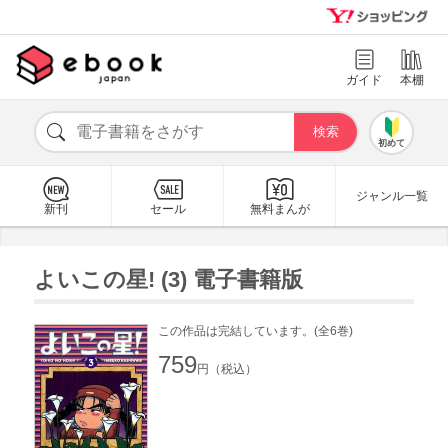
ガイド
本棚
初めて
ジャンル一覧
新刊
セール
無料まんが
よいこの星! (3) 電子書籍版
この作品は完結しています。(全6巻)
759
円（税込）