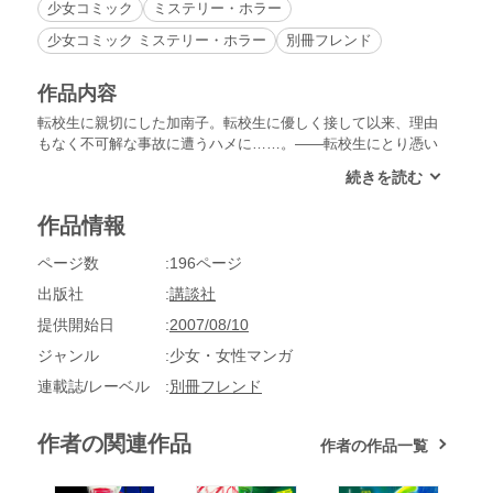
少女コミック
ミステリー・ホラー
少女コミック ミステリー・ホラー
別冊フレンド
作品内容
転校生に親切にした加南子。転校生に優しく接して以来、理由
もなく不可解な事故に遭うハメに……。――転校生にとり憑い
た怨霊が引き起こす殺人事件や、ごく普通の少女たちの周囲で
起こる数々の心霊事件、ほんの遊び心で行った“コックリさ
ん”が招いた悲劇など、心霊現象の恐怖を描いたホラー作品。
作品情報
ページ数
196ページ
出版社
講談社
提供開始日
2007/08/10
ジャンル
少女・女性マンガ
連載誌/レーベル
別冊フレンド
作者の関連作品
作者の作品一覧