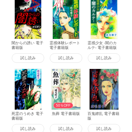
闇からの誘い 電子
霊感体験レポート
霊感少女 -闇のカ
書籍版
電子書籍版
ルテ- 電子書籍版
試し読み
試し読み
試し読み
50％OFF
死霊のうめき 電子
魚葬 電子書籍版
百鬼繚乱 電子書籍
書籍版
版
試し読み
試し読み
試し読み