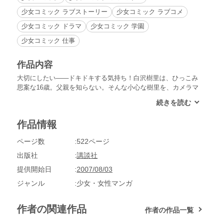
少女コミック ラブストーリー
少女コミック ラブコメ
少女コミック ドラマ
少女コミック 学園
少女コミック 仕事
作品内容
大切にしたい――ドキドキする気持ち！白沢樹里は、ひっこみ
思案な16歳。父親を知らない。そんな小心な樹里を、カメラマ
ンの麻田彰平はしつこく撮りたがる。彼の目的は、ロックグル
ープ、D・E・K（デッドエンドキッズ）のプロモーション・ビ
デオに樹里を使うことだった。彰平に恋心を抱き、モデルにな
作品情報
ることを決意した樹里。だが、彼女の母は、D・E・Kの名を聞
いて猛反対。しかし樹里の決心は固く、撮影に臨む。このプロ
ページ数
522ページ
モーション・ビデオが、樹里、彰平、D・E・Kのボーカルであ
るスティーヴの運命までも変える！
出版社
講談社
提供開始日
2007/08/03
ジャンル
少女・女性マンガ
作者の関連作品
作者の作品一覧