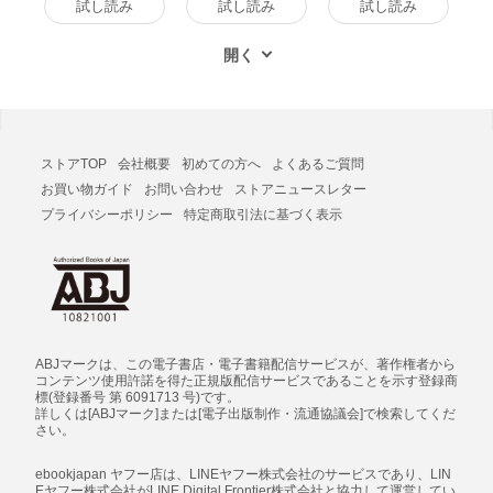
試し読み
試し読み
試し読み
ストアTOP
会社概要
初めての方へ
よくあるご質問
お買い物ガイド
お問い合わせ
ストアニュースレター
プライバシーポリシー
特定商取引法に基づく表示
ABJマークは、この電子書店・電子書籍配信サービスが、著作権者から
コンテンツ使用許諾を得た正規版配信サービスであることを示す登録商
標(登録番号 第 6091713 号)です。
詳しくは[ABJマーク]または[電子出版制作・流通協議会]で検索してくだ
さい。
ebookjapan ヤフー店は、LINEヤフー株式会社のサービスであり、LIN
Eヤフー株式会社がLINE Digital Frontier株式会社と協力して運営してい