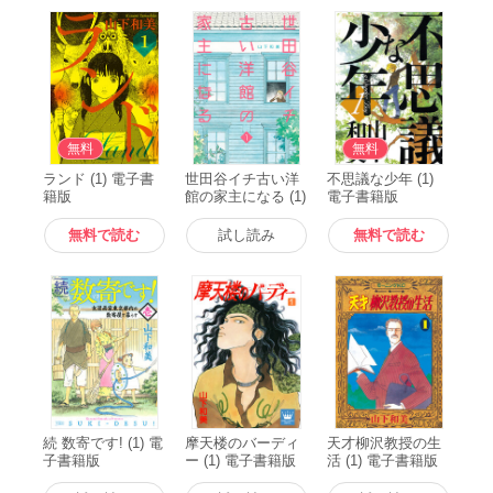
無料
無料
ランド (1) 電子書
世田谷イチ古い洋
不思議な少年 (1)
籍版
館の家主になる (1)
電子書籍版
電子書籍版
無料で読む
試し読み
無料で読む
続 数寄です! (1) 電
摩天楼のバーディ
天才柳沢教授の生
子書籍版
ー (1) 電子書籍版
活 (1) 電子書籍版