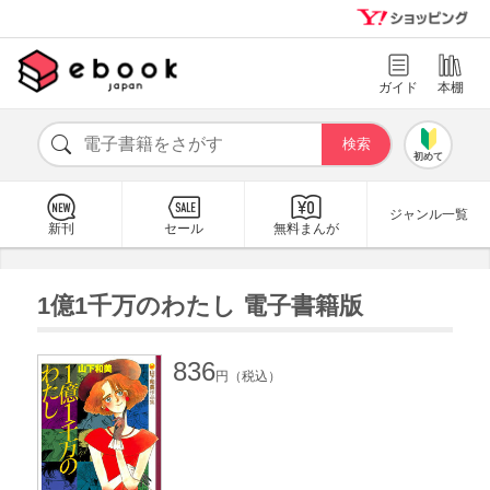
ガイド
本棚
初めて
ジャンル一覧
新刊
セール
無料まんが
1億1千万のわたし 電子書籍版
836
円（税込）