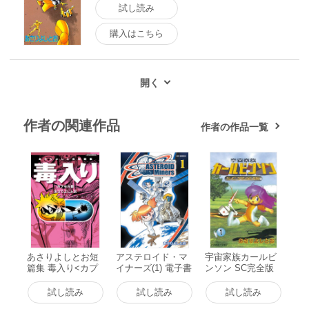
試し読み
購入はこちら
作者の関連作品
作者の作品一覧
あさりよしとお短
アステロイド・マ
宇宙家族カールビ
篇集 毒入り<カプ
イナーズ(1) 電子書
ンソン SC完全版
セル篇> 電子書籍
籍版
(1) 電子書籍版
版
試し読み
試し読み
試し読み