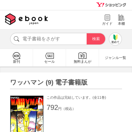
ガイド
本棚
初めて
ジャンル一覧
新刊
セール
無料まんが
ワッハマン (9) 電子書籍版
この作品は完結しています。(全11巻)
792
円（税込）