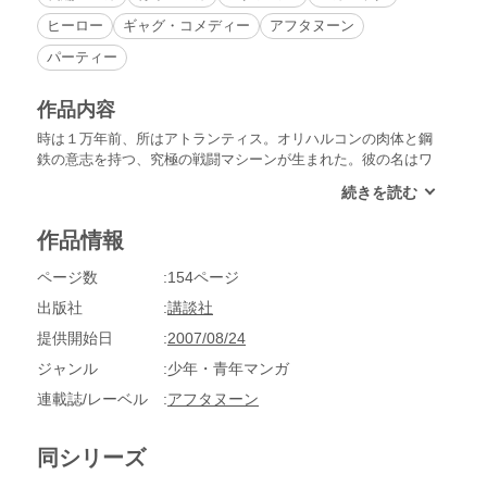
ヒーロー
ギャグ・コメディー
アフタヌーン
パーティー
作品内容
時は１万年前、所はアトランティス。オリハルコンの肉体と鋼
鉄の意志を持つ、究極の戦闘マシーンが生まれた。彼の名はワ
ッハマン。現代に蘇った彼をねらう宿敵・レミィのパパ。パパ
の手先、イシュタルによって機能停止に陥ったワッハマンの運
命は!?
作品情報
ページ数
154ページ
出版社
講談社
提供開始日
2007/08/24
ジャンル
少年・青年マンガ
連載誌/レーベル
アフタヌーン
同シリーズ