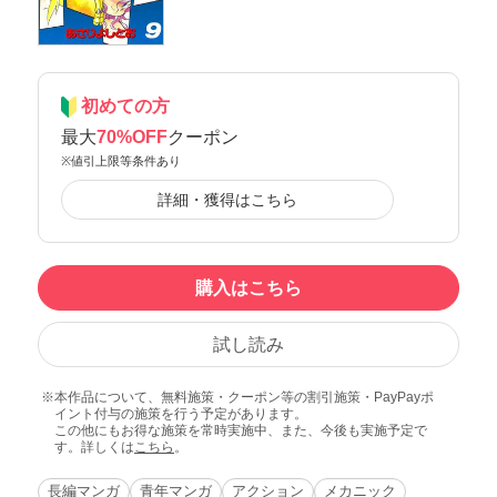
初めての方
最大
70%OFF
クーポン
※値引上限等条件あり
詳細・獲得はこちら
購入はこちら
試し読み
本作品について、無料施策・クーポン等の割引施策・PayPayポ
イント付与の施策を行う予定があります。
この他にもお得な施策を常時実施中、また、今後も実施予定で
す。詳しくは
こちら
。
長編マンガ
青年マンガ
アクション
メカニック