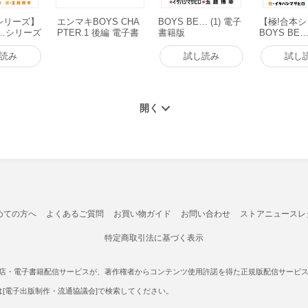
シリーズ】
エンマキBOYS CHA
BOYS BE… (1) 電子
【極!合本
E…シリーズ
PTER.1 後編 電子書
書籍版
BOYS BE…1
書籍版
籍版
on1巻 電
読み
試し読み
試し
めての方へ
よくあるご質問
お買い物ガイド
お問い合わせ
ストアニュースレ
特定商取引法に基づく表示
書店・電子書籍配信サービスが、著作権者からコンテンツ使用許諾を得た正規版配信サービスであ
たは[電子出版制作・流通協議会]で検索してください。