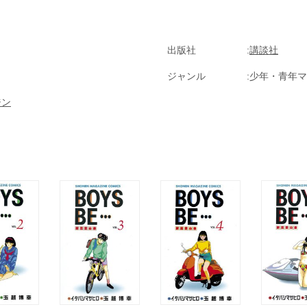
出版社
講談社
ジャンル
少年・青年マ
ジン