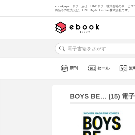
ebookjapan ヤフー店は、LINEヤフー株式会社のサービスで
商品等の販売元は、LINE Digital Frontier株式会社です。
新刊
セール
無
BOYS BE… (15) 