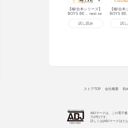
【極!合本シリーズ】
【極!合本
BOYS BE… next se
BOYS B
ason1巻 電子書籍版
1巻 電子
試し読み
試し
ストアTOP
会社概要
初
ABJマークは、この電子
713号)です。
詳しくは[ABJマーク]ま