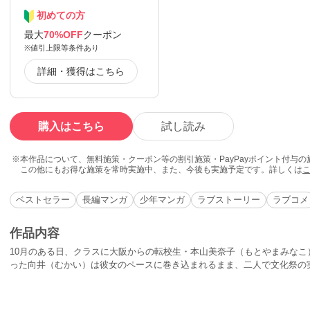
初めての方
最大
70%OFF
クーポン
※値引上限等条件あり
詳細・獲得はこちら
購入はこちら
試し読み
本作品について、無料施策・クーポン等の割引施策・PayPayポイント付与
この他にもお得な施策を常時実施中、また、今後も実施予定です。詳しくは
ベストセラー
長編マンガ
少年マンガ
ラブストーリー
ラブコメ
作品内容
10月のある日、クラスに大阪からの転校生・本山美奈子（もとやまみなこ
った向井（むかい）は彼女のペースに巻き込まれるまま、二人で文化祭の
――恋愛未満少年に贈る、読み切り新感覚ラブストーリー!!