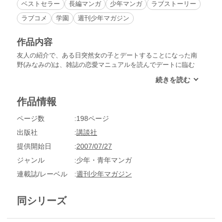
ベストセラー
長編マンガ
少年マンガ
ラブストーリー
ラブコメ
学園
週刊少年マガジン
作品内容
友人の紹介で、ある日突然女の子とデートすることになった南
野(みなみの)は、雑誌の恋愛マニュアルを読んでデートに臨む
が……!?――恋愛未満少年に贈る、読み切り新感覚ラブストー
リー!!
作品情報
ページ数
198ページ
出版社
講談社
提供開始日
2007/07/27
ジャンル
少年・青年マンガ
連載誌/レーベル
週刊少年マガジン
同シリーズ