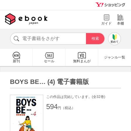
ガイド
本棚
初めて
ジャンル一覧
新刊
セール
無料まんが
BOYS BE… (4) 電子書籍版
この作品は完結しています。(全32巻)
594
円（税込）