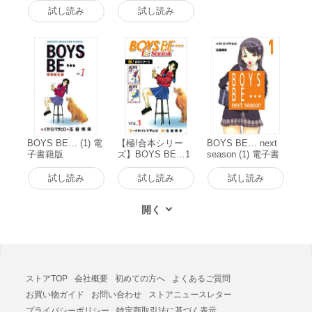
子書籍版
書籍版
試し読み
試し読み
BOYS BE… (1) 電
【極!合本シリー
BOYS BE… next
子書籍版
ズ】BOYS BE…1
season (1) 電子書
st Season1巻 電子
籍版
書籍版
試し読み
試し読み
試し読み
ストアTOP
会社概要
初めての方へ
よくあるご質問
お買い物ガイド
お問い合わせ
ストアニュースレター
プライバシーポリシー
特定商取引法に基づく表示