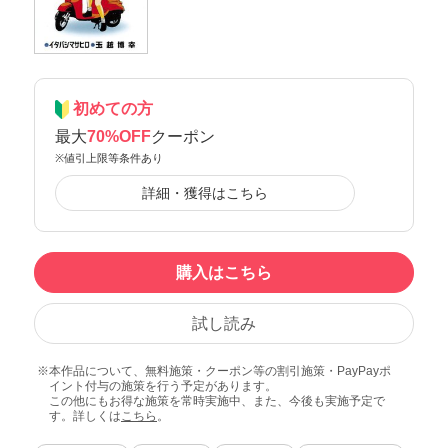
初めての方
最大
70%OFF
クーポン
※値引上限等条件あり
詳細・獲得はこちら
購入はこちら
試し読み
本作品について、無料施策・クーポン等の割引施策・PayPayポ
イント付与の施策を行う予定があります。
この他にもお得な施策を常時実施中、また、今後も実施予定で
す。詳しくは
こちら
。