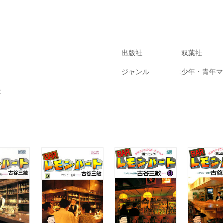
ているとか。読んで楽しく酒の知識を得られる酒漫画の決定版的作品です
出版社
双葉社
ジャンル
少年・青年マ
ン