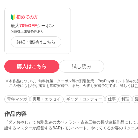
初めての方
最大
70%OFF
クーポン
※値引上限等条件あり
詳細・獲得はこちら
購入はこちら
試し読み
本作品について、無料施策・クーポン等の割引施策・PayPayポイント付与
この他にもお得な施策を常時実施中、また、今後も実施予定です。詳しくは
青年マンガ
実用・エッセイ
ギャグ・コメディー
仕事
料理
作品内容
『ダメおやじ』でお馴染みの大ベテラン・古谷三敏の長期連載作品にして
語するマスターが経営するBARレモン･ハート。やってくるお客のリクエ
上げ、マスター得意の薀蓄（うんちく）が語られます。バーマンを志す者