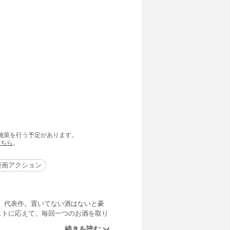
の施策を行う予定があります。
こちら
。
漫画アクション
、代表作。置いてない酒はないと豪
ストに応えて、毎回一つのお酒を取り
はこっそりこの漫画を読んで勉強し