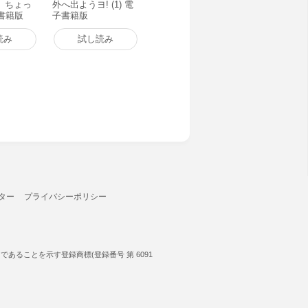
、ちょっ
外へ出ようヨ! (1) 電
子書籍版
子書籍版
読み
試し読み
ター
プライバシーポリシー
ることを示す登録商標(登録番号 第 6091