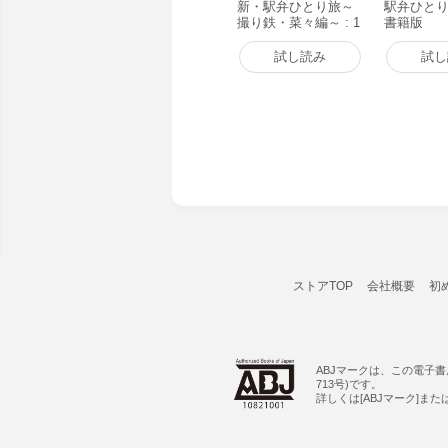
新・駅弁ひとり旅～
駅弁ひとり
撮り鉄・菜々編～ : 1
書籍版
電子書籍版
試し読み
試し
ストアTOP
会社概要
初
ABJマークは、この電子
713号)です。
詳しくは[ABJマーク]ま