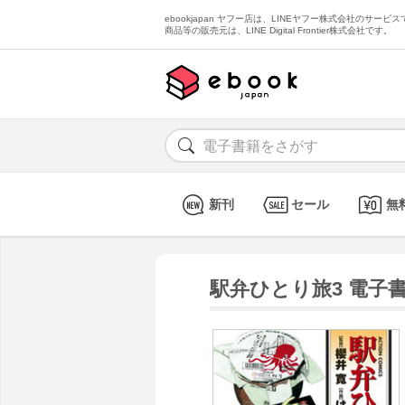
ebookjapan ヤフー店は、LINEヤフー株式会社のサービスで
商品等の販売元は、LINE Digital Frontier株式会社です。
新刊
セール
無
駅弁ひとり旅3 電子