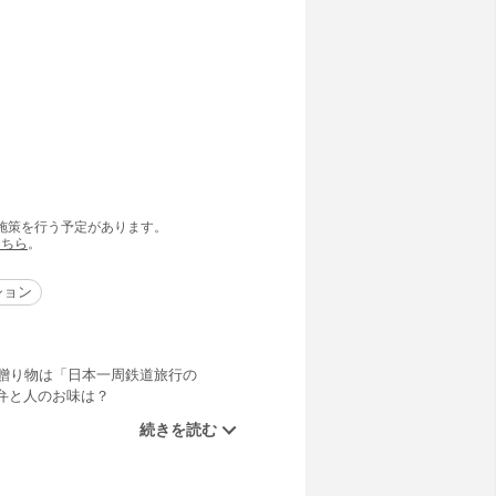
の施策を行う予定があります。
こちら
。
ション
贈り物は「日本一周鉄道旅行の
弁と人のお味は？