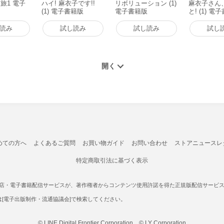
旅1 電子
ハイ! 麻衣子です!!
リボリューション (1)
麻衣子さん
(1) 電子書籍版
電子書籍版
と! (1) 電
読み
試し読み
試し読み
試し
めての方へ
よくあるご質問
お買い物ガイド
お問い合わせ
ストアニュースレ
特定商取引法に基づく表示
書店・電子書籍配信サービスが、著作権者からコンテンツ使用許諾を得た正規版配信サービスであ
たは[電子出版制作・流通協議会]で検索してください。
© LINE Digital Frontier Corporation © LY Corporation