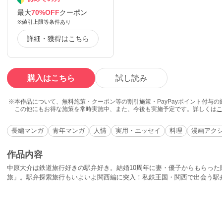
最大
70%OFF
クーポン
※値引上限等条件あり
詳細・獲得はこちら
購入はこちら
試し読み
本作品について、無料施策・クーポン等の割引施策・PayPayポイント付与
この他にもお得な施策を常時実施中、また、今後も実施予定です。詳しくは
長編マンガ
青年マンガ
人情
実用・エッセイ
料理
漫画アク
作品内容
中原大介は鉄道旅行好きの駅弁好き。結婚10周年に妻・優子からもらった
旅」。駅弁探索旅行もいよいよ関西編に突入！私鉄王国・関西で出会う駅