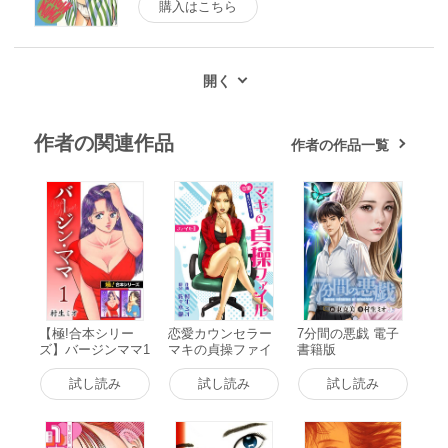
購入はこちら
作者の関連作品
作者の作品一覧
【極!合本シリー
恋愛カウンセラー
7分間の悪戯 電子
ズ】バージンママ1
マキの貞操ファイ
書籍版
巻 電子書籍版
ル ファイル1 電子
書籍版
試し読み
試し読み
試し読み