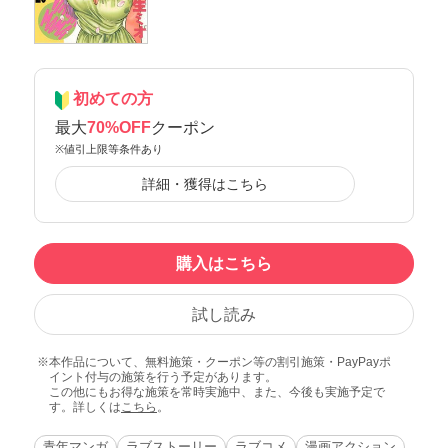
初めての方
最大
70%OFF
クーポン
※値引上限等条件あり
詳細・獲得はこちら
購入はこちら
試し読み
本作品について、無料施策・クーポン等の割引施策・PayPayポ
イント付与の施策を行う予定があります。
この他にもお得な施策を常時実施中、また、今後も実施予定で
す。詳しくは
こちら
。
青年マンガ
ラブストーリー
ラブコメ
漫画アクション