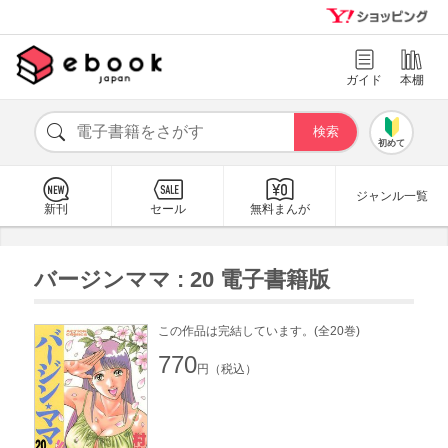
ガイド
本棚
初めて
ジャンル一覧
新刊
セール
無料まんが
バージンママ : 20 電子書籍版
この作品は完結しています。(全20巻)
770
円（税込）