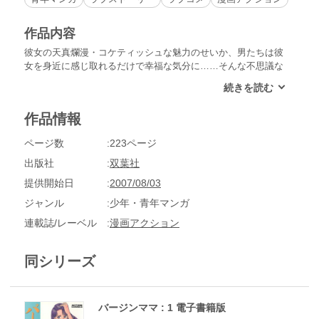
作品内容
彼女の天真爛漫・コケティッシュな魅力のせいか、男たちは彼
女を身近に感じ取れるだけで幸福な気分に……そんな不思議な
存在のバージン・ママ！
作品情報
ページ数
223ページ
出版社
双葉社
提供開始日
2007/08/03
ジャンル
少年・青年マンガ
連載誌/レーベル
漫画アクション
同シリーズ
バージンママ : 1 電子書籍版