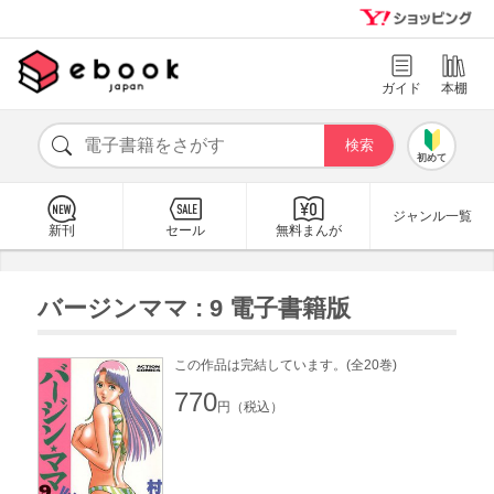
ガイド
本棚
初めて
ジャンル一覧
新刊
セール
無料まんが
バージンママ : 9 電子書籍版
この作品は完結しています。(全20巻)
770
円（税込）