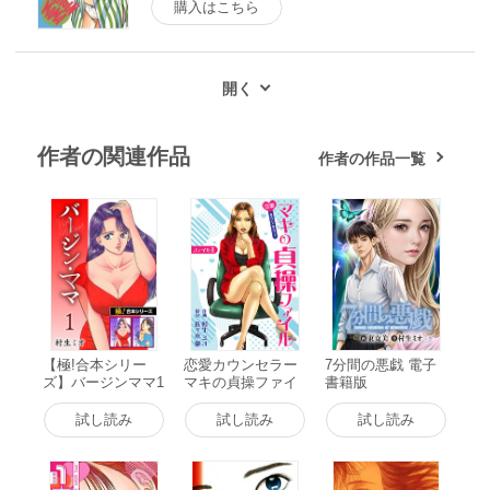
購入はこちら
作者の関連作品
作者の作品一覧
【極!合本シリー
恋愛カウンセラー
7分間の悪戯 電子
ズ】バージンママ1
マキの貞操ファイ
書籍版
巻 電子書籍版
ル ファイル1 電子
書籍版
試し読み
試し読み
試し読み