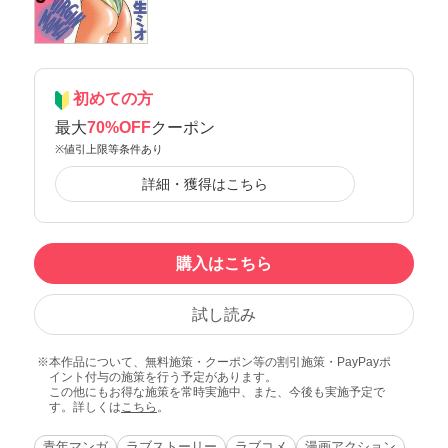
初めての方
最大
70%OFF
クーポン
※値引上限等条件あり
詳細・獲得はこちら
購入はこちら
試し読み
本作品について、無料施策・クーポン等の割引施策・PayPayポ
イント付与の施策を行う予定があります。
この他にもお得な施策を常時実施中、また、今後も実施予定で
す。詳しくは
こちら
。
青年マンガ
ラブストーリー
ラブコメ
漫画アクション