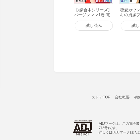
【極!合本シリーズ】
恋愛カウン
バージンママ1巻 電
キの貞操フ
子書籍版
ァイル1 
試し読み
試し
ストアTOP
会社概要
初
ABJマークは、この電子
713号)です。
詳しくは[ABJマーク]ま