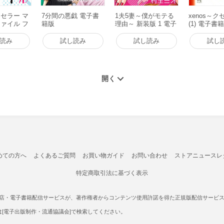
セラー マ
7分間の悪戯 電子書
1夫5妻～僕がモテる
xenos～
ァイル フ
籍版
理由～ 新装版 1 電子
(1) 電子書
電子書籍版
書籍版
読み
試し読み
試し読み
試し
めての方へ
よくあるご質問
お買い物ガイド
お問い合わせ
ストアニュースレ
特定商取引法に基づく表示
書店・電子書籍配信サービスが、著作権者からコンテンツ使用許諾を得た正規版配信サービスであ
たは[電子出版制作・流通協議会]で検索してください。