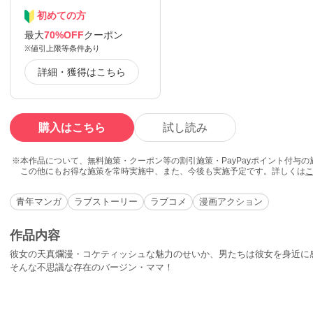
初めての方
最大
70%OFF
クーポン
※値引上限等条件あり
詳細・獲得はこちら
購入はこちら
試し読み
本作品について、無料施策・クーポン等の割引施策・PayPayポイント付与
この他にもお得な施策を常時実施中、また、今後も実施予定です。詳しくは
青年マンガ
ラブストーリー
ラブコメ
漫画アクション
作品内容
彼女の天真爛漫・コケティッシュな魅力のせいか、男たちは彼女を身近に
そんな不思議な存在のバージン・ママ！