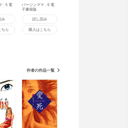
: 5 電
バージンママ : 6 電
子書籍版
読み
試し読み
こちら
購入はこちら
作者の作品一覧