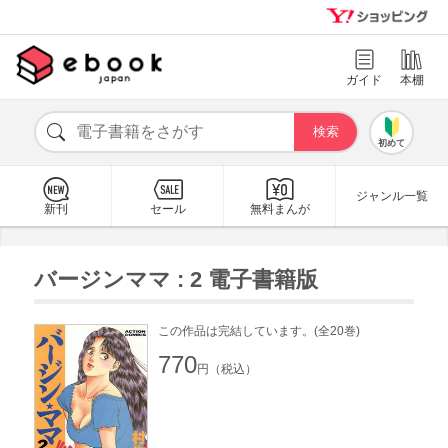
ガイド
本棚
初めて
ジャンル一覧
新刊
セール
無料まんが
バージンママ : 2 電子書籍版
この作品は完結しています。(全20巻)
770
円（税込）