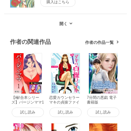
購入はこちら
作者の関連作品
作者の作品一覧
【極!合本シリー
恋愛カウンセラー
7分間の悪戯 電子
ズ】バージンママ1
マキの貞操ファイ
書籍版
巻 電子書籍版
ル ファイル1 電子
書籍版
試し読み
試し読み
試し読み