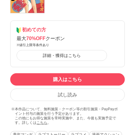
初めての方
最大
70%OFF
クーポン
※値引上限等条件あり
詳細・獲得はこちら
購入はこちら
試し読み
本作品について、無料施策・クーポン等の割引施策・PayPayポ
イント付与の施策を行う予定があります。
この他にもお得な施策を常時実施中、また、今後も実施予定で
す。詳しくは
こちら
。
青年マンガ
ラブストーリー
ラブコメ
漫画アクション