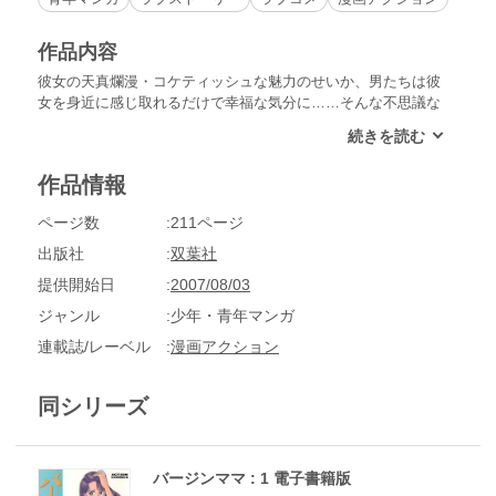
作品内容
彼女の天真爛漫・コケティッシュな魅力のせいか、男たちは彼
女を身近に感じ取れるだけで幸福な気分に……そんな不思議な
存在のバージン・ママ！
作品情報
ページ数
211ページ
出版社
双葉社
提供開始日
2007/08/03
ジャンル
少年・青年マンガ
連載誌/レーベル
漫画アクション
同シリーズ
バージンママ : 1 電子書籍版