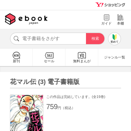
ガイド
本棚
初めて
ジャンル一覧
新刊
セール
無料まんが
花マル伝 (3) 電子書籍版
この作品は完結しています。(全19巻)
759
円（税込）