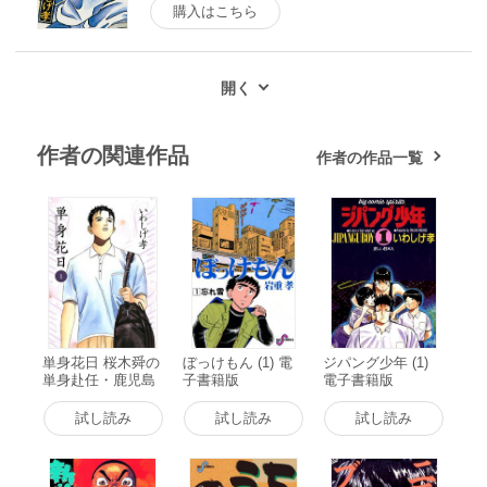
購入はこちら
作者の関連作品
作者の作品一覧
単身花日 桜木舜の
ぼっけもん (1) 電
ジパング少年 (1)
単身赴任・鹿児島
子書籍版
電子書籍版
(1) 電子書籍版
試し読み
試し読み
試し読み