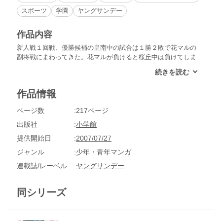
スポーツ
学園
ヤングサンデー
作品内容
新人戦１回戦、優勝候補の皇南中の試合は１勝２敗で花マルの
副将戦にまわってきた。花マルが負けると桜丘中は負けてしま
う。強敵・鳴海を前に、花マルは緊張してあがっていた。試合
が始まると、実力ではかなわないが気力では上回り、接戦を繰
り広げる。しかし、最後は「片羽締め」という締め技を受け気
作品情報
絶して終わってしまう。
ページ数
217ページ
出版社
小学館
提供開始日
2007/07/27
ジャンル
少年・青年マンガ
連載誌/レーベル
ヤングサンデー
同シリーズ