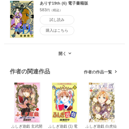
ありす19th (6) 電子書籍版
583
円（税込）
試し読み
購入はこちら
作者の関連作品
作者の作品一覧
ふしぎ遊戯 玄武開
ふしぎ遊戯 (1) 電
ふしぎ遊戯 白虎仙