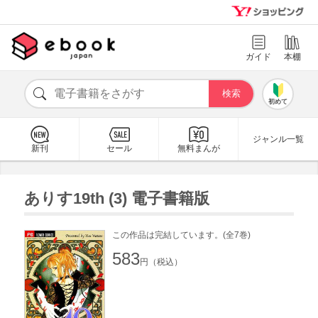
ガイド
本棚
初めて
ジャンル一覧
新刊
セール
無料まんが
ありす19th (3) 電子書籍版
この作品は完結しています。(全7巻)
583
円（税込）