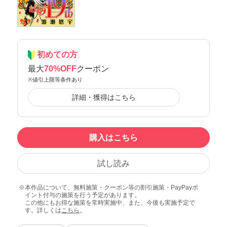
初めての方
最大
70%OFF
クーポン
※値引上限等条件あり
詳細・獲得はこちら
購入はこちら
試し読み
本作品について、無料施策・クーポン等の割引施策・PayPayポ
イント付与の施策を行う予定があります。
この他にもお得な施策を常時実施中、また、今後も実施予定で
す。詳しくは
こちら
。