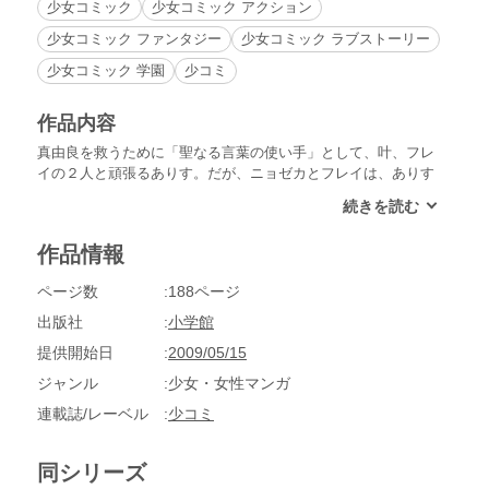
少女コミック
少女コミック アクション
少女コミック ファンタジー
少女コミック ラブストーリー
少女コミック 学園
少コミ
作品内容
真由良を救うために「聖なる言葉の使い手」として、叶、フレ
イの２人と頑張るありす。だが、ニョゼカとフレイは、ありす
の周囲に真由良の魔邪が漂っているのに気づく。そんなある
夜、失踪したありすの父、そして真由良から真夜中の電話
が…。父は真由良のいるインナーハートにとらわれていて…。
作品情報
ページ数
188ページ
出版社
小学館
提供開始日
2009/05/15
ジャンル
少女・女性マンガ
連載誌/レーベル
少コミ
同シリーズ