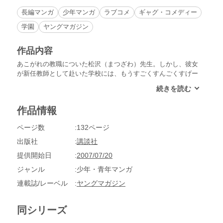
長編マンガ
少年マンガ
ラブコメ
ギャグ・コメディー
学園
ヤングマガジン
作品内容
あこがれの教職についた松沢（まつざわ）先生。しかし、彼女
が新任教師として赴いた学校には、もうすごくすんごくすげー
困った超問題児・すげこま（菅駒）くんが待ち受けていたのだ
った。次から次へと現れる「地球を支配したがる奴」!!ああ、
青い地球は誰のもの？一触即発の破壊爆弾“青春のクライシ
作品情報
ス”をそれぞれにかかえた危険な少年少女たちを、女教師・松
沢まみ子よ、「みんなホントは、いい子なのよ」とか言って優
ページ数
132ページ
しく見守ってる場合なのか!?特にすげこま!!どうなる地球!?
出版社
講談社
提供開始日
2007/07/20
ジャンル
少年・青年マンガ
連載誌/レーベル
ヤングマガジン
同シリーズ