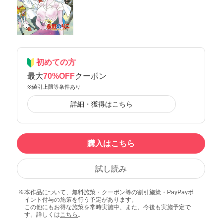
初めての方
最大
70%OFF
クーポン
※値引上限等条件あり
詳細・獲得はこちら
購入はこちら
試し読み
本作品について、無料施策・クーポン等の割引施策・PayPayポ
イント付与の施策を行う予定があります。
この他にもお得な施策を常時実施中、また、今後も実施予定で
す。詳しくは
こちら
。