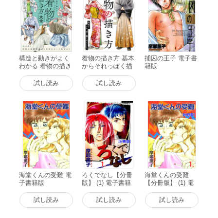
構造と動きがよく
着物の描き方 基本
捕囚の王子 電子書
わかる 着物の描き
からそれっぽく描
籍版
方大全 着物の基礎
くポイントまで 電
知識から多彩なポ
子書籍版
試し読み
試し読み
ーズ描写まで 電子
書籍版
海堂くんの受難 電
ろくでなし【分冊
海堂くんの受難
子書籍版
版】 (1) 電子書籍
【分冊版】 (1) 電
版
子書籍版
試し読み
試し読み
試し読み