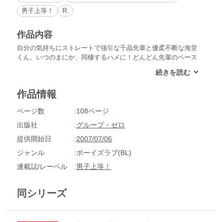
男子上等！
R.
作品内容
自分の気持ちにストレートで強引な千晶先輩と優柔不断な海堂
くん。いつのまにか、同棲するハメに！どんどん先輩のペース
に巻き込まれていく海堂くんだが……!?はちゃめちゃな先輩と
のやりとりが楽しい、ドタバタボーイズラブ・コメディの世界
へようこそ！
作品情報
ページ数
108ページ
出版社
グループ・ゼロ
提供開始日
2007/07/06
ジャンル
ボーイズラブ(BL)
連載誌/レーベル
男子上等！
同シリーズ