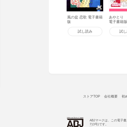
風の盆 恋歌 電子書籍
あやとり 
版
電子書籍
試し読み
試し
ストアTOP
会社概要
初
ABJマークは、この電子
713号)です。