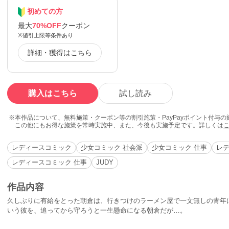
初めての方
最大
70%OFF
クーポン
※値引上限等条件あり
詳細・獲得はこちら
購入はこちら
試し読み
本作品について、無料施策・クーポン等の割引施策・PayPayポイント付与
この他にもお得な施策を常時実施中、また、今後も実施予定です。詳しくは
レディースコミック
少女コミック 社会派
少女コミック 仕事
レデ
レディースコミック 仕事
JUDY
作品内容
久しぶりに有給をとった朝倉は、行きつけのラーメン屋で一文無しの青年
いう彼を、追ってから守ろうと一生懸命になる朝倉だが…。