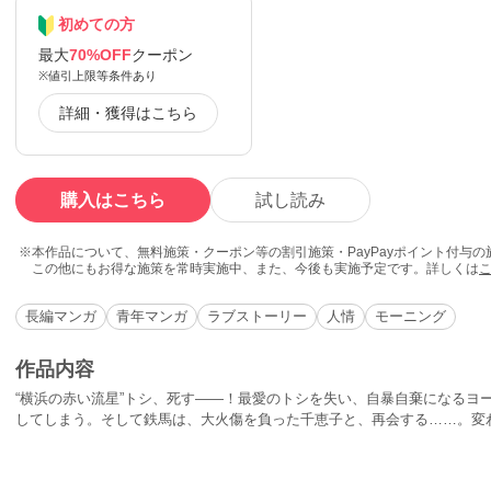
初めての方
最大
70%OFF
クーポン
※値引上限等条件あり
詳細・獲得はこちら
購入はこちら
試し読み
本作品について、無料施策・クーポン等の割引施策・PayPayポイント付与
この他にもお得な施策を常時実施中、また、今後も実施予定です。詳しくは
長編マンガ
青年マンガ
ラブストーリー
人情
モーニング
作品内容
“横浜の赤い流星”トシ、死す――！最愛のトシを失い、自暴自棄になるヨ
してしまう。そして鉄馬は、大火傷を負った千恵子と、再会する……。変
して幼馴染のミドリの告白に鉄馬は……。