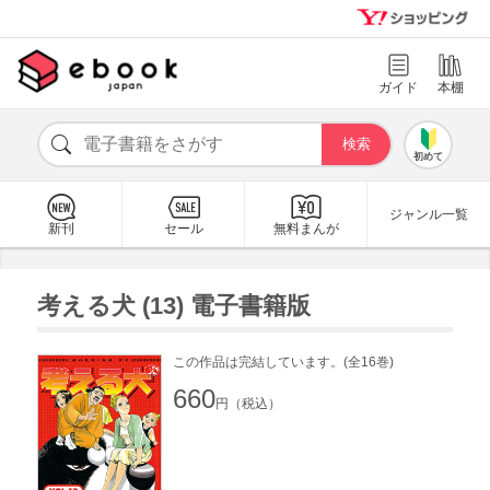
ガイド
本棚
初めて
ジャンル一覧
新刊
セール
無料まんが
考える犬 (13) 電子書籍版
この作品は完結しています。(全16巻)
660
円（税込）