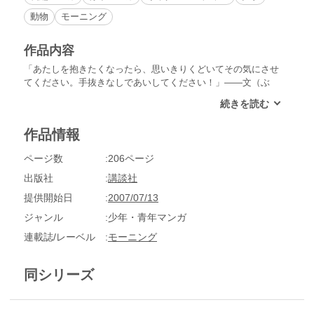
動物
モーニング
作品内容
「あたしを抱きたくなったら、思いきりくどいてその気にさせ
てください。手抜きなしであいしてください！」――文（ぶ
ん）ちゃん＆さゆりさんが、まさかの“家庭内別居”!?出会いか
ら20年がたとうとも、文ちゃんは“さゆりさん命”の情熱男。毎
晩のように妻の寝室に忍び込みたい彼ですが、飼い犬の紋次郎
作品情報
（もんじろう）が邪魔をして、二人は逢瀬もかなわぬ日々
……。犬が理由のすれ違いは、ついに「最終通告」を生んでし
ページ数
206ページ
まい……!?
出版社
講談社
提供開始日
2007/07/13
ジャンル
少年・青年マンガ
連載誌/レーベル
モーニング
同シリーズ