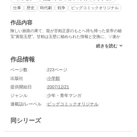
仕事
歴史
時代劇
戦争
ビッグコミックオリジナル
作品内容
険しい旅路の果て、龍が甘粕正彦のもとへ持ち帰った皇帝の秘
宝“黄龍玉壁”。甘粕は玉壁に秘められた情報と交換に、ソ連か
ら満州国存続の確約を得ようと目論んでいたが、玉壁が納めら
れているはずの箱の中には何も入っていなかった。空となった
鉛の匣（はこ）を前にして、甘粕が龍を問い詰めると…!?
作品情報
ページ数
223ページ
出版社
小学館
提供開始日
2007/12/21
ジャンル
少年・青年マンガ
連載誌/レーベル
ビッグコミックオリジナル
同シリーズ