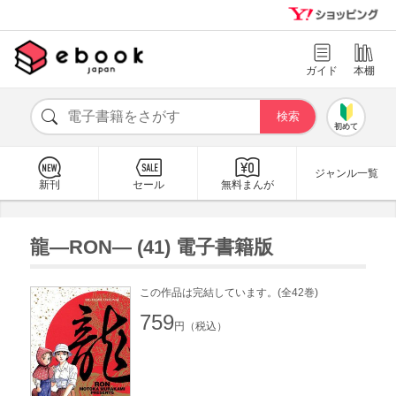
ガイド
本棚
初めて
ジャンル一覧
新刊
セール
無料まんが
龍―RON― (41) 電子書籍版
この作品は完結しています。(全42巻)
759
円（税込）