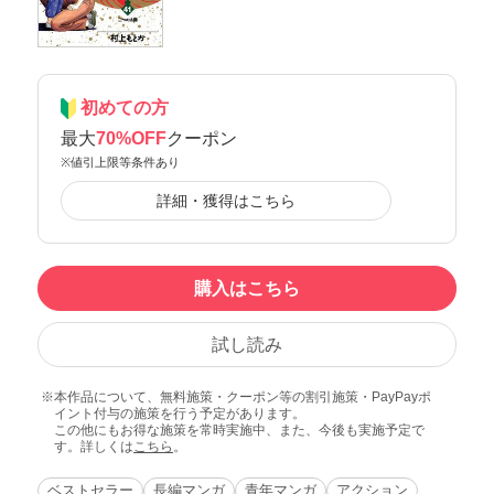
初めての方
最大
70%OFF
クーポン
※値引上限等条件あり
詳細・獲得はこちら
購入はこちら
試し読み
本作品について、無料施策・クーポン等の割引施策・PayPayポ
イント付与の施策を行う予定があります。
この他にもお得な施策を常時実施中、また、今後も実施予定で
す。詳しくは
こちら
。
ベストセラー
長編マンガ
青年マンガ
アクション