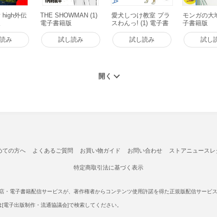
 high外伝
THE SHOWMAN (1)
愛犬しつけ教室 プラ
モンガの大地 
版
電子書籍版
スわんっ! (1) 電子書
子書籍版
籍版
読み
試し読み
試し読み
試し
めての方へ
よくあるご質問
お買い物ガイド
お問い合わせ
ストアニュースレ
特定商取引法に基づく表示
書店・電子書籍配信サービスが、著作権者からコンテンツ使用許諾を得た正規版配信サービスであ
たは[電子出版制作・流通協議会]で検索してください。