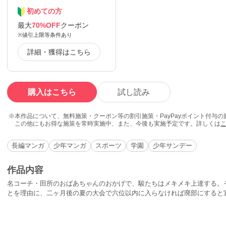
初めての方
最大
70%OFF
クーポン
※値引上限等条件あり
詳細・獲得はこちら
購入はこちら
試し読み
本作品について、無料施策・クーポン等の割引施策・PayPayポイント付与
この他にもお得な施策を常時実施中、また、今後も実施予定です。詳しくは
長編マンガ
少年マンガ
スポーツ
学園
少年サンデー
作品内容
名コーチ・田所のおばあちゃんのおかげで、駿たちはメキメキ上達する。
とを理由に、二ヶ月後の夏の大会で六位以内に入らなければ廃部にすると
がウルトラＧ作戦を計画するが…!?