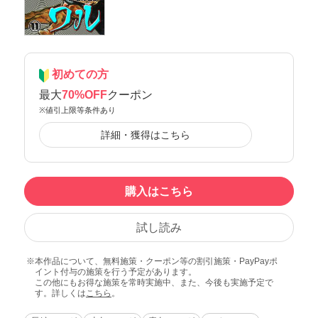
初めての方
最大
70%OFF
クーポン
※値引上限等条件あり
詳細・獲得はこちら
購入はこちら
試し読み
本作品について、無料施策・クーポン等の割引施策・PayPayポ
イント付与の施策を行う予定があります。
この他にもお得な施策を常時実施中、また、今後も実施予定で
す。詳しくは
こちら
。