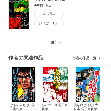
440
円（税込）
試し読み
購入はこちら
作者の関連作品
作者の作品一覧
けものみち (1) 電
あいつ! (1) 電子書
雲をけとばせ! 大
子書籍版
籍版
合本 電子書籍版