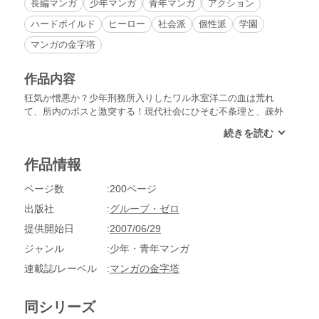
長編マンガ
少年マンガ
青年マンガ
アクション
ハードボイルド
ヒーロー
社会派
個性派
学園
マンガの金字塔
作品内容
狂気か憎悪か？少年刑務所入りしたワル氷室洋二の血は荒れ
て、所内のボスと激突する！現代社会にひそむ不条理と、疎外
された若者の孤独と怒りを痛烈に描く問題作最高潮の第十一
弾！
作品情報
ページ数
200ページ
出版社
グループ・ゼロ
提供開始日
2007/06/29
ジャンル
少年・青年マンガ
連載誌/レーベル
マンガの金字塔
同シリーズ