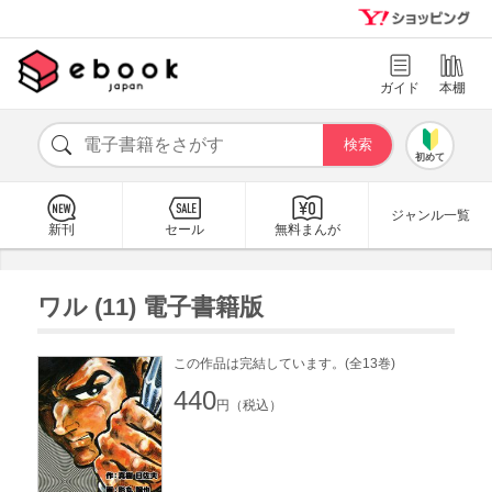
ガイド
本棚
初めて
ジャンル一覧
新刊
セール
無料まんが
ワル (11) 電子書籍版
この作品は完結しています。(全13巻)
440
円（税込）