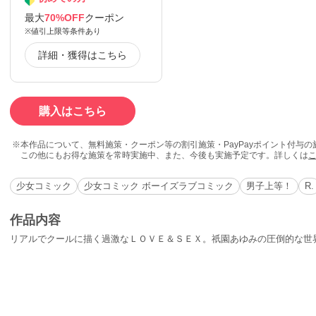
最大
70%OFF
クーポン
※値引上限等条件あり
詳細・獲得はこちら
購入はこちら
本作品について、無料施策・クーポン等の割引施策・PayPayポイント付与
この他にもお得な施策を常時実施中、また、今後も実施予定です。詳しくは
少女コミック
少女コミック ボーイズラブコミック
男子上等！
R.
作品内容
リアルでクールに描く過激なＬＯＶＥ＆ＳＥＸ。祇園あゆみの圧倒的な世