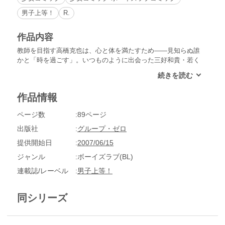
男子上等！
R.
作品内容
教師を目指す高橋克也は、心と体を満たすため――見知らぬ誰
かと「時を過ごす」。いつものように出会った三好和貴・若く
て明るく、そして激しい。そんな彼がいきなり「結婚してく
れ…！」とプロポーズしてきた!?可愛い男子がてんこ盛り、キ
ュートなＨが満載のラブ短編集！
作品情報
ページ数
89ページ
出版社
グループ・ゼロ
提供開始日
2007/06/15
ジャンル
ボーイズラブ(BL)
連載誌/レーベル
男子上等！
同シリーズ