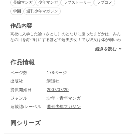
長編マンガ
少年マンガ
ラブストーリー
ラブコメ
学園
週刊少年マガジン
作品内容
高校に入学した論（さとし）のとなりに座ったまどかは、みん
なの目を釘づけにするほどの超美少女！でも彼女は体が弱いわ
けでもないのに学校を休みがちで、何か秘密がありそう…!?マ
ガジン読者のファーストキッスの思い出をぎゅっと詰め込ん
だ、さわやかラブストーリー集!!
作品情報
ページ数
178ページ
出版社
講談社
提供開始日
2007/07/20
ジャンル
少年・青年マンガ
連載誌/レーベル
週刊少年マガジン
同シリーズ