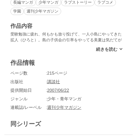
長編マンガ
少年マンガ
ラブストーリー
ラブコメ
学園
週刊少年マガジン
作品内容
受験勉強に疲れ、何もかも放り投げて、一人小島にやってきた
拡人（ひろと）。島の子供会の引率をやってる美夏は気だてが
よく、しっかり者で朗らか。彼女の笑顔に心なぐさめられる拡
人だが!?マガジン読者の甘ずっぱいファーストキス体験をつづ
った、さわやかラブストーリー。
作品情報
ページ数
215ページ
出版社
講談社
提供開始日
2007/06/22
ジャンル
少年・青年マンガ
連載誌/レーベル
週刊少年マガジン
同シリーズ