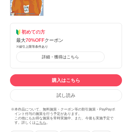
初めての方
最大
70%OFF
クーポン
※値引上限等条件あり
詳細・獲得はこちら
購入はこちら
試し読み
本作品について、無料施策・クーポン等の割引施策・PayPayポ
イント付与の施策を行う予定があります。
この他にもお得な施策を常時実施中、また、今後も実施予定で
す。詳しくは
こちら
。