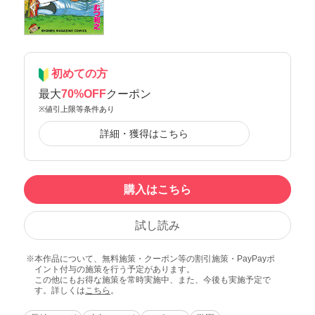
初めての方
最大
70%OFF
クーポン
※値引上限等条件あり
詳細・獲得はこちら
購入はこちら
試し読み
本作品について、無料施策・クーポン等の割引施策・PayPayポ
イント付与の施策を行う予定があります。
この他にもお得な施策を常時実施中、また、今後も実施予定で
す。詳しくは
こちら
。