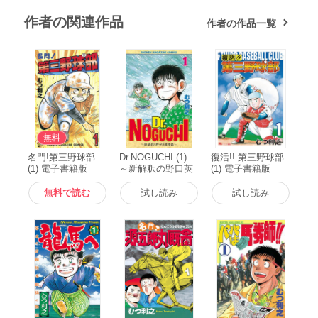
作者の関連作品
作者の作品一覧
無料
名門!第三野球部
Dr.NOGUCHI (1)
復活!! 第三野球部
(1) 電子書籍版
～新解釈の野口英
(1) 電子書籍版
世物語～ 電子書籍
版
無料で読む
試し読み
試し読み