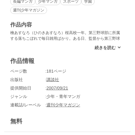
長編マンガ
少年マンガ
スポーツ
学園
週刊少年マガジン
作品内容
檜あすなろ（ひのきあすなろ）桜高校一年。第三野球部に所属
する落ちこぼれで毎日雑用ばかり。ある日、監督から第三野球
部の解散を命じられる。そして最後のはなむけに一軍と試合
し、もし勝ったら一軍にさせてもらえることに。それを聞いた
第三野球部は猛特訓を始める……!!一軍との勝負の行方はいか
作品情報
に!?第三野球部のあすなろとその仲間たちの挑戦と成長を描い
た感動野球漫画!!
ページ数
181ページ
出版社
講談社
提供開始日
2007/09/21
ジャンル
少年・青年マンガ
連載誌/レーベル
週刊少年マガジン
無料