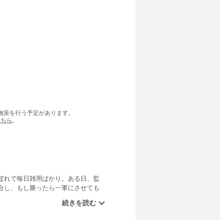
の施策を行う予定があります。
こちら
。
ぼれで毎日雑用ばかり。ある日、監
合し、もし勝ったら一軍にさせても
負の行方はいかに!?第三野球部のあ