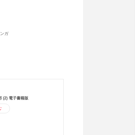
ンガ
 (2) 電子書籍版
む