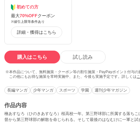
初めての方
最大
70%OFF
クーポン
※値引上限等条件あり
詳細・獲得はこちら
購入はこちら
試し読み
本作品について、無料施策・クーポン等の割引施策・PayPayポイント付与
この他にもお得な施策を常時実施中、また、今後も実施予定です。詳しくは
長編マンガ
少年マンガ
スポーツ
学園
週刊少年マガジン
作品内容
檜あすなろ（ひのきあすなろ）桜高校一年。第三野球部に所属する落ちこ
督から第三野球部の解散を命じられる。そして最後のはなむけに一軍と試
らえることに。それを聞いた第三野球部は猛特訓を始める……!!一軍との勝
すなろとその仲間たちの挑戦と成長を描いた感動野球漫画!!