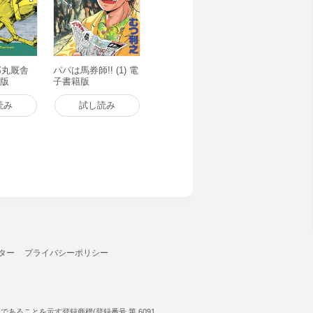
郎丸厩舎
パパは馬券師!! (1) 電
籍版
子書籍版
読み
試し読み
ター
プライバシーポリシー
ることを示す登録商標(登録番号 第 6091