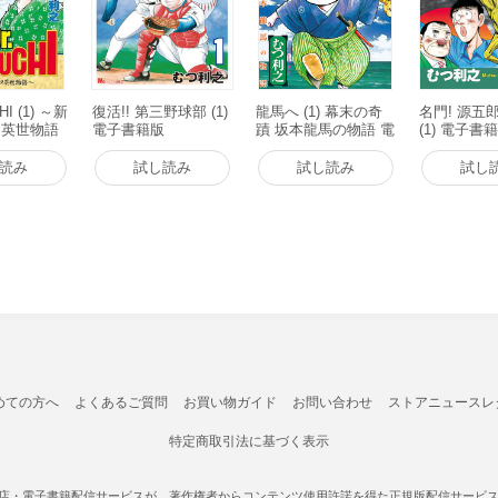
HI (1) ～新
復活!! 第三野球部 (1)
龍馬へ (1) 幕末の奇
名門! 源五
口英世物語
電子書籍版
蹟 坂本龍馬の物語 電
(1) 電子書
籍版
子書籍版
読み
試し読み
試し読み
試し
めての方へ
よくあるご質問
お買い物ガイド
お問い合わせ
ストアニュースレ
特定商取引法に基づく表示
書店・電子書籍配信サービスが、著作権者からコンテンツ使用許諾を得た正規版配信サービスであ