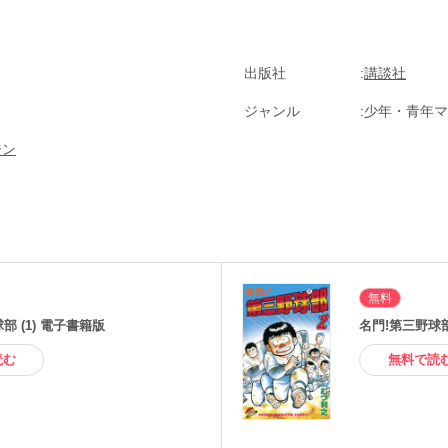
出版社
講談社
ジャンル
少年・青年マ
ジン
無料
部 (1) 電子書籍版
名門!第三野球部
読む
無料で読