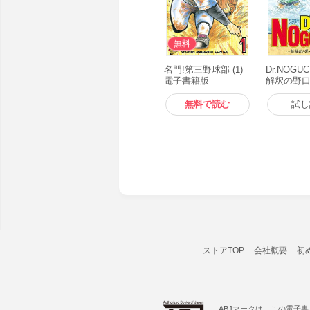
無料
名門!第三野球部 (1)
Dr.NOGUC
電子書籍版
解釈の野
～ 電子書
無料で読む
試し
ストアTOP
会社概要
初
ABJマークは、この電子