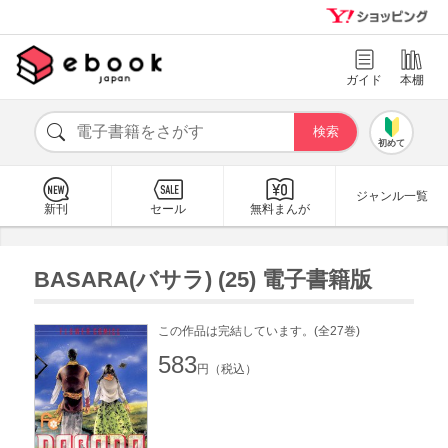
ガイド
本棚
初めて
ジャンル一覧
新刊
セール
無料まんが
BASARA(バサラ) (25) 電子書籍版
この作品は完結しています。(全27巻)
583
円（税込）