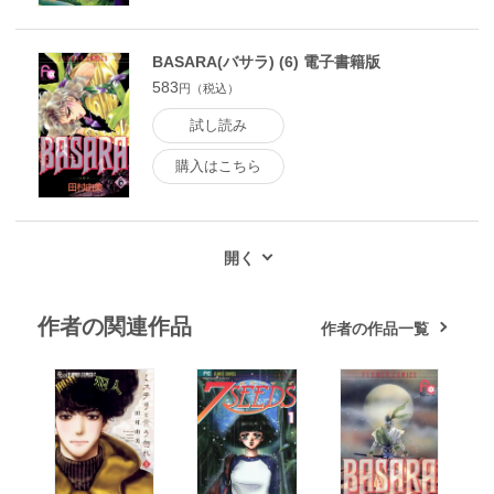
BASARA(バサラ) (6) 電子書籍版
583
円（税込）
試し読み
購入はこちら
作者の関連作品
作者の作品一覧