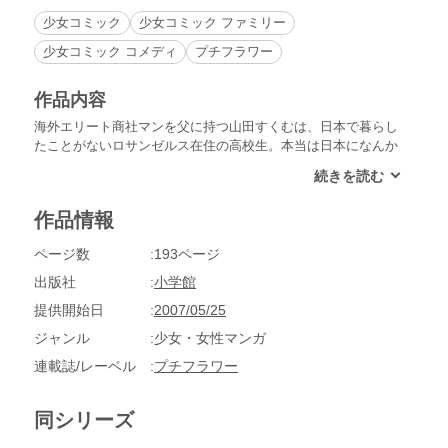
少女コミック
少女コミック ファミリー
少女コミック コメディ
プチフラワー
作品内容
海外エリート商社マンを父に持つ山田すくむは、日本で暮らし
たことがないロサンゼルス在住の高校生。本当は日本になんか
行きたくないのに、落第をきっかけに一年間日本で暮らすこと
になってしまう。おじいちゃんが建てたという年代物のアパー
トには、個性豊かな人々が住んでいて…。笑いあり涙ありの大
作品情報
人気コメディー！
ページ数
193ページ
出版社
小学館
提供開始日
2007/05/25
ジャンル
少女・女性マンガ
連載誌/レーベル
プチフラワー
同シリーズ