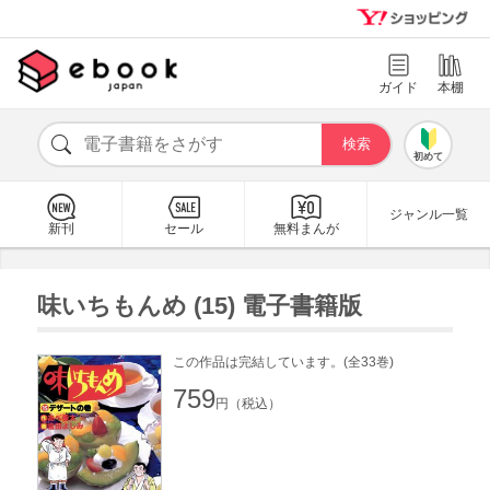
ガイド
本棚
初めて
ジャンル一覧
新刊
セール
無料まんが
味いちもんめ (15) 電子書籍版
この作品は完結しています。(全33巻)
759
円（税込）