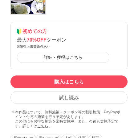
初めての方
最大
70%OFF
クーポン
※値引上限等条件あり
詳細・獲得はこちら
購入はこちら
試し読み
本作品について、無料施策・クーポン等の割引施策・PayPayポ
イント付与の施策を行う予定があります。
この他にもお得な施策を常時実施中、また、今後も実施予定で
す。詳しくは
こちら
。