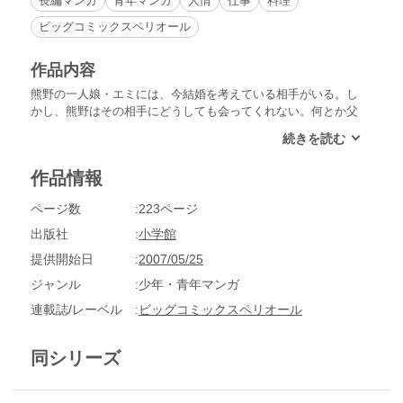
長編マンガ
青年マンガ
人情
仕事
料理
ビッグコミックスペリオール
作品内容
熊野の一人娘・エミには、今結婚を考えている相手がいる。し
かし、熊野はその相手にどうしても会ってくれない。何とか父
親を説得して欲しいと相談された伊橋だが名案が浮かばない。
相談を受けた数日後、伊橋は『藤村』の常連・円鶴師匠に「嫁
菜飯」を出したところ、他のに変えてくれと言われる。師匠
作品情報
は、「嫁菜」という名が辛い思い出を呼び起こすからだと話し
始める。
ページ数
223ページ
出版社
小学館
提供開始日
2007/05/25
ジャンル
少年・青年マンガ
連載誌/レーベル
ビッグコミックスペリオール
同シリーズ