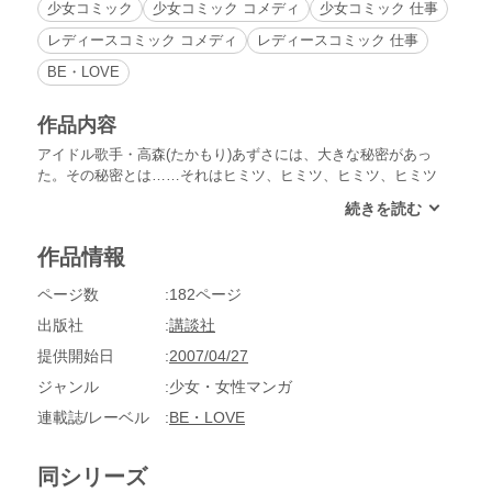
少女コミック
少女コミック コメディ
少女コミック 仕事
レディースコミック コメディ
レディースコミック 仕事
BE・LOVE
作品内容
アイドル歌手・高森(たかもり)あずさには、大きな秘密があっ
た。その秘密とは……それはヒミツ、ヒミツ、ヒミツ、ヒミツ
のあずさちゃん♪――なんてこと言ってる場合じゃないゾ！高
森あずさの歌手生命がアブナイ!!またしても、お竜さん大活躍
の第二巻!!
作品情報
ページ数
182ページ
出版社
講談社
提供開始日
2007/04/27
ジャンル
少女・女性マンガ
連載誌/レーベル
BE・LOVE
同シリーズ