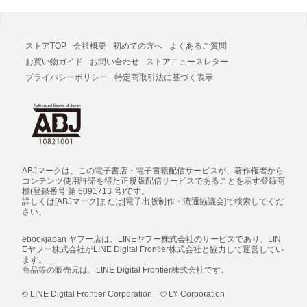
ストアTOP
会社概要
初めての方へ
よくあるご質問
お買い物ガイド
お問い合わせ
ストアニュースレター
プライバシーポリシー
特定商取引法に基づく表示
ABJマークは、この電子書店・電子書籍配信サービスが、著作権者から
コンテンツ使用許諾を得た正規版配信サービスであることを示す登録商
標(登録番号 第 6091713 号)です。
詳しくは[ABJマーク]または[電子出版制作・流通協議会]で検索してくだ
さい。
ebookjapan ヤフー店は、LINEヤフー株式会社のサービスであり、LIN
Eヤフー株式会社がLINE Digital Frontier株式会社と協力して運営してい
ます。
商品等の販売元は、LINE Digital Frontier株式会社です。
© LINE Digital Frontier Corporation © LY Corporation