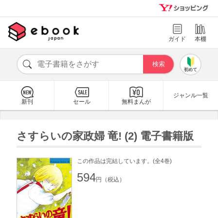
ガイド
本棚
初めて
ジャンル一覧
新刊
セール
無料まんが
さすらいの家政婦 竜! (2) 電子書籍版
この作品は完結しています。(全4巻)
594
円（税込）