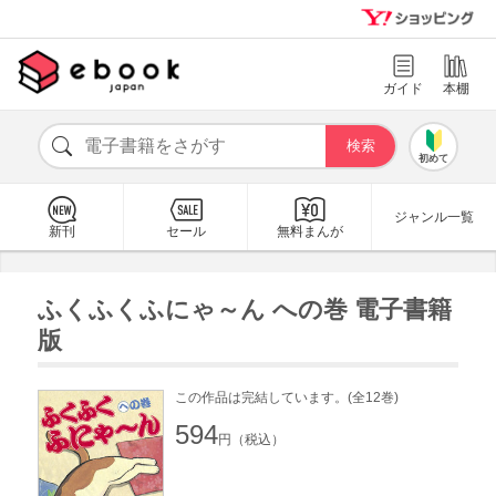
ガイド
本棚
初めて
ジャンル一覧
新刊
セール
無料まんが
ふくふくふにゃ～ん への巻 電子書籍
版
この作品は完結しています。(全12巻)
594
円（税込）