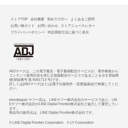
ストアTOP
会社概要
初めての方へ
よくあるご質問
お買い物ガイド
お問い合わせ
ストアニュースレター
プライバシーポリシー
特定商取引法に基づく表示
ABJマークは、この電子書店・電子書籍配信サービスが、著作権者から
コンテンツ使用許諾を得た正規版配信サービスであることを示す登録商
標(登録番号 第 6091713 号)です。
詳しくは[ABJマーク]または[電子出版制作・流通協議会]で検索してくだ
さい。
ebookjapan ヤフー店は、LINEヤフー株式会社のサービスであり、LIN
Eヤフー株式会社がLINE Digital Frontier株式会社と協力して運営してい
ます。
商品等の販売元は、LINE Digital Frontier株式会社です。
© LINE Digital Frontier Corporation © LY Corporation