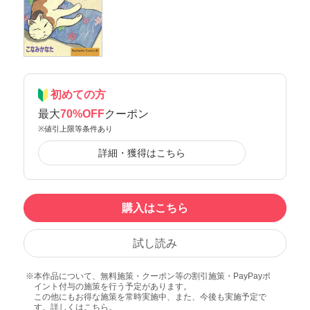
初めての方
最大
70%OFF
クーポン
※値引上限等条件あり
詳細・獲得はこちら
購入はこちら
試し読み
本作品について、無料施策・クーポン等の割引施策・PayPayポ
イント付与の施策を行う予定があります。
この他にもお得な施策を常時実施中、また、今後も実施予定で
す。詳しくは
こちら
。