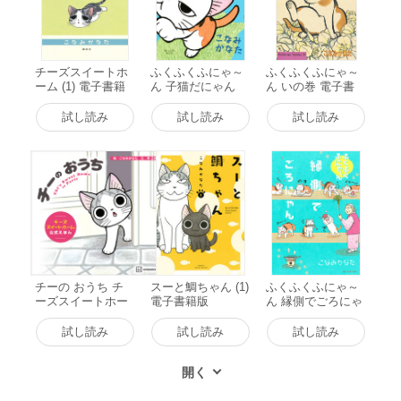
チーズスイートホ
ふくふくふにゃ～
ふくふくふにゃ～
ーム (1) 電子書籍
ん 子猫だにゃん
ん いの巻 電子書
版
電子書籍版
籍版
試し読み
試し読み
試し読み
チーの おうち チ
スーと鯛ちゃん (1)
ふくふくふにゃ～
ーズスイートホー
電子書籍版
ん 縁側でごろにゃ
ム 公式えほん 電
ん 電子書籍版
子書籍版
試し読み
試し読み
試し読み