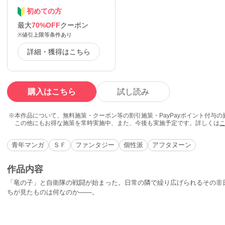
初めての方
最大
70%OFF
クーポン
※値引上限等条件あり
詳細・獲得はこちら
購入はこちら
試し読み
本作品について、無料施策・クーポン等の割引施策・PayPayポイント付与
この他にもお得な施策を常時実施中、また、今後も実施予定です。詳しくは
青年マンガ
ＳＦ
ファンタジー
個性派
アフタヌーン
作品内容
「竜の子」と自衛隊の戦闘が始まった。日常の隣で繰り広げられるその非
ちが見たものは何なのか――。