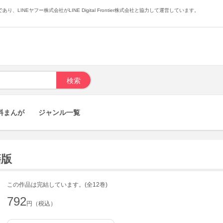
あり、LINEヤフー株式会社がLINE Digital Frontier株式会社と協力して運営しています。
料まんが
ジャンル一覧
籍版
この作品は完結しています。(全12巻)
792
円（税込）