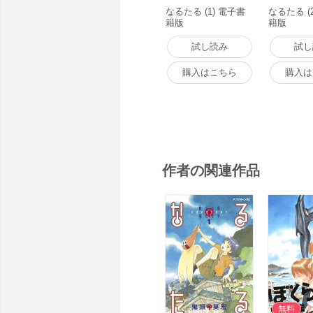
なるたる (1) 電子書
なるたる (
籍版
籍版
試し読み
試し
購入はこちら
購入は
作者の関連作品
無料