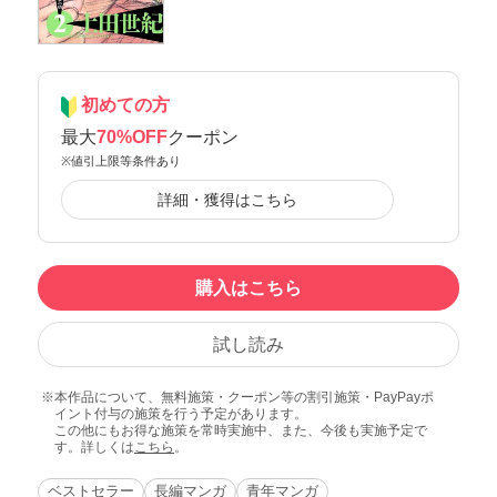
初めての方
最大
70%OFF
クーポン
※値引上限等条件あり
詳細・獲得はこちら
購入はこちら
試し読み
本作品について、無料施策・クーポン等の割引施策・PayPayポ
イント付与の施策を行う予定があります。
この他にもお得な施策を常時実施中、また、今後も実施予定で
す。詳しくは
こちら
。
ベストセラー
長編マンガ
青年マンガ