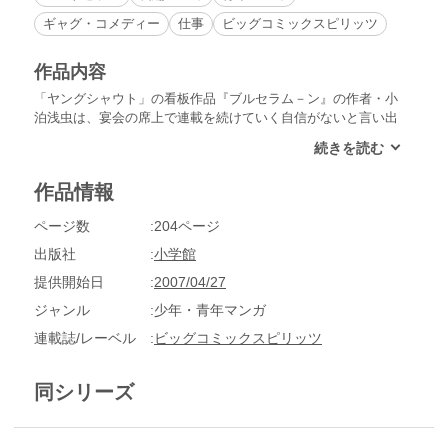
ギャグ・コメディー
仕事
ビッグコミックスピリッツ
作品内容
「ヤングシャウト」の看板作品『ブルセラム－ン』の作者・小
泊浅虫は、宴会の席上で連載を続けていく自信がないと言い出
した。思いの丈を吐き出した小泊に、担当である三京と疎井編
集長は…。
作品情報
ページ数
204ページ
出版社
小学館
提供開始日
2007/04/27
ジャンル
少年・青年マンガ
連載誌/レーベル
ビッグコミックスピリッツ
同シリーズ