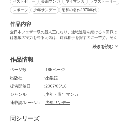
ベストセラー
長編マンガ
少年マンガ
ラブストーリー
スポーツ
少年サンデー
昭和の名作1970年代
作品内容
全日本フェザー級の新人王になり、連戦連勝を続ける６回戦で
は無敵の実力を誇る元気は、対戦相手を探すのに一苦労。そん
なとき、世界チャンピオン・関拳児とのスパークリングを行う
が、なすすべもなく痛打をあびる。
作品情報
ページ数
185ページ
出版社
小学館
提供開始日
2007/05/18
ジャンル
少年・青年マンガ
連載誌/レーベル
少年サンデー
同シリーズ