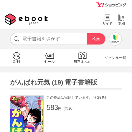
ガイド
本棚
初めて
ジャンル一覧
新刊
セール
無料まんが
がんばれ元気 (19) 電子書籍版
この作品は完結しています。(全28巻)
583
円（税込）