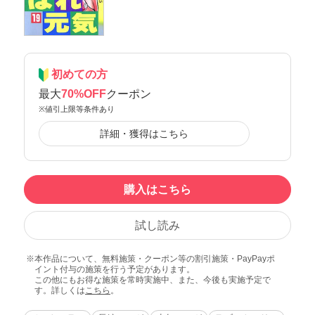
初めての方
最大
70%OFF
クーポン
※値引上限等条件あり
詳細・獲得はこちら
購入はこちら
試し読み
本作品について、無料施策・クーポン等の割引施策・PayPayポ
イント付与の施策を行う予定があります。
この他にもお得な施策を常時実施中、また、今後も実施予定で
す。詳しくは
こちら
。