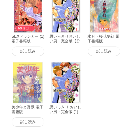
69％OFF
SEXドランカー (1)
思いっきりおいし
水月・桜花夢幻 電
電子書籍版
い男・完全版【分
子書籍版
冊版】 (1) 電子書
籍版
試し読み
試し読み
美少年と野獣 電子
思いっきり おいし
書籍版
い男・完全版 (1)
電子書籍版
試し読み