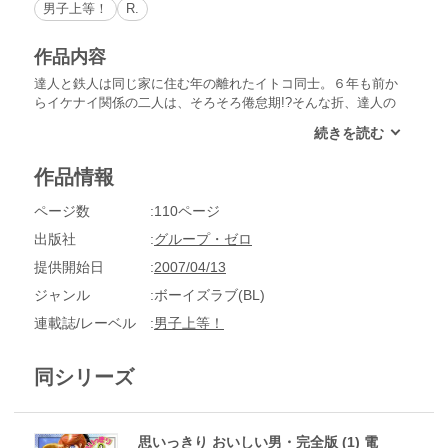
男子上等！
R.
作品内容
達人と鉄人は同じ家に住む年の離れたイトコ同士。６年も前か
らイケナイ関係の二人は、そろそろ倦怠期!?そんな折、達人の
浮気を偶然目撃した鉄人は大ショック!!「自分以外とあんなコ
トするなんて！」…はてさてどうなる、恋のさやあて。ファン
必携の一冊！
作品情報
ページ数
110ページ
出版社
グループ・ゼロ
提供開始日
2007/04/13
ジャンル
ボーイズラブ(BL)
連載誌/レーベル
男子上等！
同シリーズ
思いっきり おいしい男・完全版 (1) 電