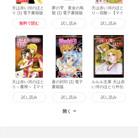
天は赤い河のほと
夢の雫、黄金の鳥
天は赤い河のほと
り (1) 電子書籍版
籠 (1) 電子書籍版
り～宿敵～【マイ
クロ】 電子書籍版
無料で読む
試し読み
試し読み
天は赤い河のほと
蒼の封印 (1) 電子
ルルル文庫 天は赤
り～書簡～【マイ
書籍版
い河のほとり外伝
クロ】 電子書籍版
～魔が時代の黎明
～(イラスト完全
試し読み
試し読み
試し読み
版) 電子書籍版