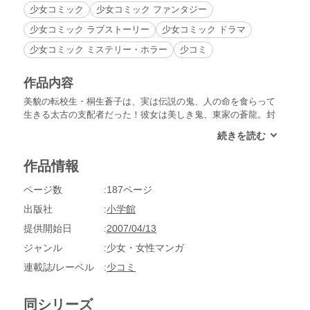
少女コミック
少女コミック ファンタジー
少女コミック ラブストーリー
少女コミック ドラマ
少女コミック ミステリー・ホラー
少コミ
作品内容
美貌の転校生・桐生蒼子は、実は伝説の鬼、人の命を食らって
生きる太古の支配者だった！彼女は美しき鬼、東家の蒼龍。封
印が解かれ、次々と蒼子をおそう運命と殺意。篠原千絵が描く
戦慄の闇伝説！
作品情報
ページ数
187ページ
出版社
小学館
提供開始日
2007/04/13
ジャンル
少女・女性マンガ
連載誌/レーベル
少コミ
同シリーズ