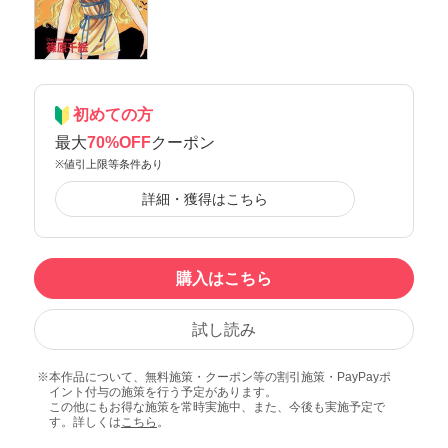
初めての方
最大
70%OFF
クーポン
※値引上限等条件あり
詳細・獲得はこちら
購入はこちら
試し読み
本作品について、無料施策・クーポン等の割引施策・PayPayポ
イント付与の施策を行う予定があります。
この他にもお得な施策を常時実施中、また、今後も実施予定で
す。詳しくは
こちら
。