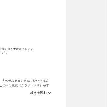
の施策を行う予定があります。
こちら
。
、夫の天武天皇の意志を継いだ持統
、この中に紫菜（ムラサキノリ）が年
規格・等級、入札制度、生産・消費