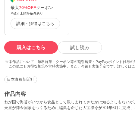
最大
70%OFF
クーポン
※値引上限等条件あり
詳細・獲得はこちら
購入はこちら
試し読み
本作品について、無料施策・クーポン等の割引施策・PayPayポイント付与
この他にもお得な施策を常時実施中、また、今後も実施予定です。詳しくは
日本食糧新聞社
作品内容
わが国で海苔がいつから食品として親しまれてきたかは知るよしもないが
天皇が律令国家をつくるために編集を命じた大宝律令が701年6月に完成
貢の対象物として取り上げられている。歴史・沿革、原料・種類、製法、
動向、韓国海苔・中国海苔の現状と展望などを掲載。