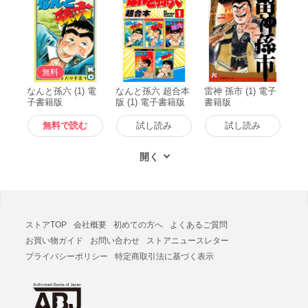
無料
なんと孫六 (1) 電
なんと孫六 超合本
雷神 孫市 (1) 電子
子書籍版
版 (1) 電子書籍版
書籍版
無料で読む
試し読み
試し読み
ストアTOP
会社概要
初めての方へ
よくあるご質問
お買い物ガイド
お問い合わせ
ストアニュースレター
プライバシーポリシー
特定商取引法に基づく表示