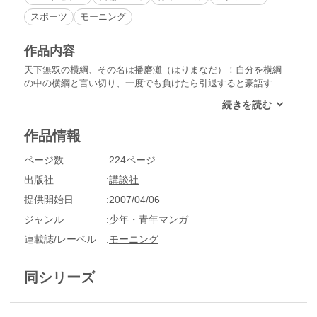
スポーツ
モーニング
作品内容
天下無双の横綱、その名は播磨灘（はりまなだ）！自分を横綱
の中の横綱と言い切り、一度でも負けたら引退すると豪語す
る、新横綱・播磨灘。土俵入りでは仮面をかぶり、対戦相手を
徹底的に叩きつぶす、非人道的な取り口。相撲界の禁を破り、
観客の怒号をものともせず、播磨は破竹の連勝を続ける！とこ
作品情報
とん強く、誰よりも強い、どスゴイ横綱がここにいる!!読むと
強くなる痛快横綱漫画!!
ページ数
224ページ
出版社
講談社
提供開始日
2007/04/06
ジャンル
少年・青年マンガ
連載誌/レーベル
モーニング
同シリーズ