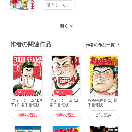
購入はこちら
作者の関連作品
作者の作品一覧
無料
50％OFF
無料
50％OFF
フォーシームNEX
フォーシーム (1)
ああ播磨灘 (1) 電
T (1) 電子書籍版
電子書籍版
子書籍版
無料で読む
無料で読む
試し読み