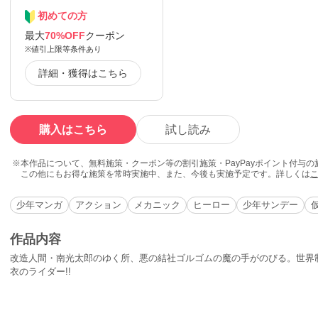
初めての方
最大
70%OFF
クーポン
※値引上限等条件あり
詳細・獲得はこちら
購入はこちら
試し読み
本作品について、無料施策・クーポン等の割引施策・PayPayポイント付与
この他にもお得な施策を常時実施中、また、今後も実施予定です。詳しくは
少年マンガ
アクション
メカニック
ヒーロー
少年サンデー
作品内容
改造人間・南光太郎のゆく所、悪の結社ゴルゴムの魔の手がのびる。世界
衣のライダー!!