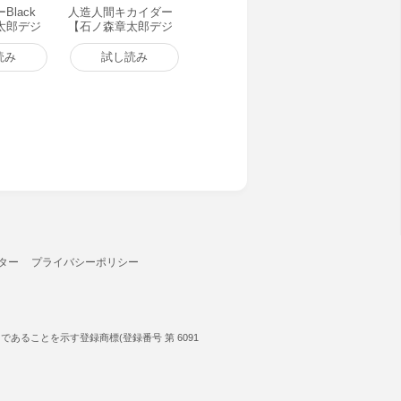
lack
人造人間キカイダー
太郎デジ
【石ノ森章太郎デジ
1) 電子
タル大全】 (1) 電子
書籍版
読み
試し読み
ター
プライバシーポリシー
ることを示す登録商標(登録番号 第 6091