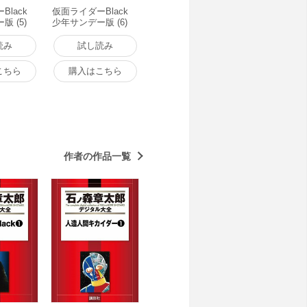
lack
仮面ライダーBlack
 (5)
少年サンデー版 (6)
電子書籍版
読み
試し読み
こちら
購入はこちら
作者の作品一覧