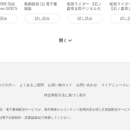
09 完結
風都探偵 (1) 電子書
仮面ライダー 【石ノ
仮面ライダーB
ion GOD’S
籍版
森章太郎デジタル大
【石ノ森章
 電子書籍版
全】 (1) 電子書籍版
タル大全】 (
書籍版
読み
試し読み
試し読み
試し
めての方へ
よくあるご質問
お買い物ガイド
お問い合わせ
ストアニュースレ
特定商取引法に基づく表示
書店・電子書籍配信サービスが、著作権者からコンテンツ使用許諾を得た正規版配信サービスであ
たは[電子出版制作・流通協議会]で検索してください。