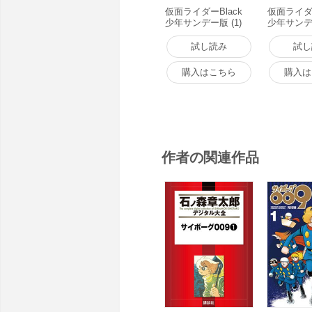
仮面ライダーBlack
仮面ライダー
少年サンデー版 (1)
少年サンデー
電子書籍版
電子書籍
試し読み
試し
購入はこちら
購入は
作者の関連作品