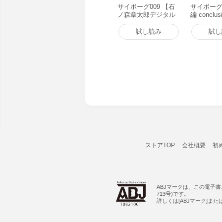
サイボーグ009 【石
サイボーグ0
ノ森章太郎デジタル
編 conclus
大全】 (1) 電子書籍
WAR (1)
版
試し読み
試し
ストアTOP
会社概要
初
ABJマークは、この電子
713号)です。
詳しくは[ABJマーク]ま