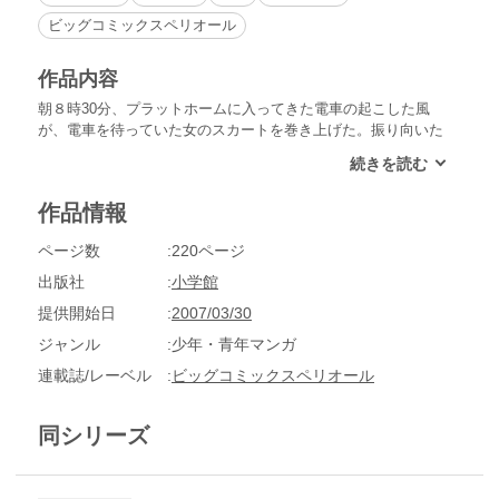
ビッグコミックスペリオール
作品内容
朝８時30分、プラットホームに入ってきた電車の起こした風
が、電車を待っていた女のスカートを巻き上げた。振り向いた
彼女は周囲で茫然としている男どもに「こういうときは礼を言
うものだ」と言い残してひとり電車に乗り込むのだった。その
後も彼女は、浮浪者を元気づけ、お婆さんを引きかけた暴走族
作品情報
をやっつけてしまう。ムチムチのボディコンに身を包み、茶色
のロングヘアをなびかせる一本木礼子。警察官である彼女は一
ページ数
220ページ
見イケイケ女、しかしその実態は礼儀に厚くて弱いものの強い
味方。そんな彼女が正義のために日々戦う、婦人警官物語！
出版社
小学館
提供開始日
2007/03/30
ジャンル
少年・青年マンガ
連載誌/レーベル
ビッグコミックスペリオール
同シリーズ