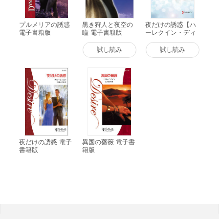
プルメリアの誘惑
黒き狩人と夜空の
夜だけの誘惑【ハ
電子書籍版
瞳 電子書籍版
ーレクイン・ディ
ザイア傑作選】 電
子書籍版
試し読み
試し読み
夜だけの誘惑 電子
異国の薔薇 電子書
書籍版
籍版