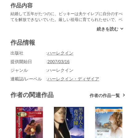
作品内容
結婚して五年がたつのに、ビッキーは夫ケイレブに自分のすべ
てを解放できないでいた。厳しい祖母に育てられたせいで、ベ
ッドのなかで思うままにふるまえないのだ。こんな私を、ケイ
レブは本当に愛してくれているのかしら。だがある深夜、夫の
出張先のホテルに電話したビッキーは、電話の向こうにケイレ
作品情報
ブの秘書の声を聞き体が震える。ケイレブにほかの女性が？呆
然としつつも、ビッキーは決心した。きっと、彼をもう一度私
出版社
ハーレクイン
に夢中にさせてみせる。
提供開始日
2007/03/16
ジャンル
ハーレクイン
連載誌/レーベル
ハーレクイン・ディザイア
作者の関連作品
作者の作品一覧