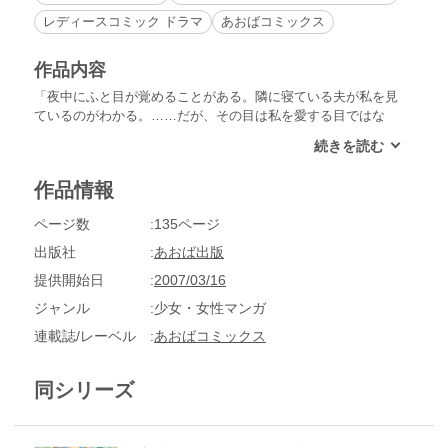
レディースコミック ドラマ
あおばコミックス
作品内容
「夜中にふと目が覚めることがある。隣に寝ている夫が私を見
ているのがわかる。……だが、その目は私を愛する目ではな
く、冷たい…他人を見るような目だ」夫が寝言で名前を呼ぶ
「彼女」に同窓会で再会した亜也子は……？ふと涙がこぼれて
くる切ない恋物語を集めた作品集。
作品情報
ページ数
135ページ
出版社
あおば出版
提供開始日
2007/03/16
ジャンル
少女・女性マンガ
連載誌/レーベル
あおばコミックス
同シリーズ