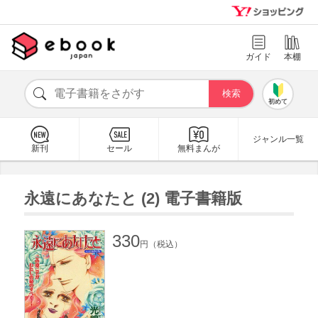
ガイド
本棚
初めて
ジャンル一覧
新刊
セール
無料まんが
永遠にあなたと (2) 電子書籍版
330
円（税込）