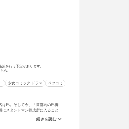
の施策を行う予定があります。
こちら
。
ー
少女コミック ドラマ
ベツコミ
名は巴。そして今、「首都高の巴御
機にスタントマン養成所に入ること
編！