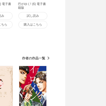
5) 電子書
巴がゆく! (6) 電子書
籍版
読み
試し読み
こちら
購入はこちら
作者の作品一覧