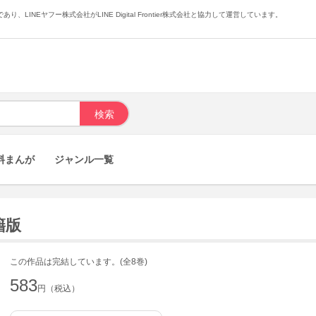
あり、LINEヤフー株式会社がLINE Digital Frontier株式会社と協力して運営しています。
料まんが
ジャンル一覧
籍版
この作品は完結しています。(全8巻)
583
円（税込）