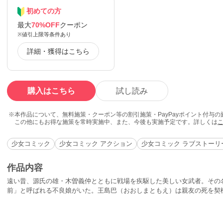
初めての方
最大
70%OFF
クーポン
※値引上限等条件あり
詳細・獲得はこちら
購入はこちら
試し読み
本作品について、無料施策・クーポン等の割引施策・PayPayポイント付与
この他にもお得な施策を常時実施中、また、今後も実施予定です。詳しくは
少女コミック
少女コミック アクション
少女コミック ラブストーリ
作品内容
遠い昔、源氏の雄・木曽義仲とともに戦場を疾駆した美しい女武者。その
前」と呼ばれる不良娘がいた。王島巴（おおしまともえ）は親友の死を契
になるが…。東条財閥との争い、そして恋。壮絶なアクション・ロマン巨