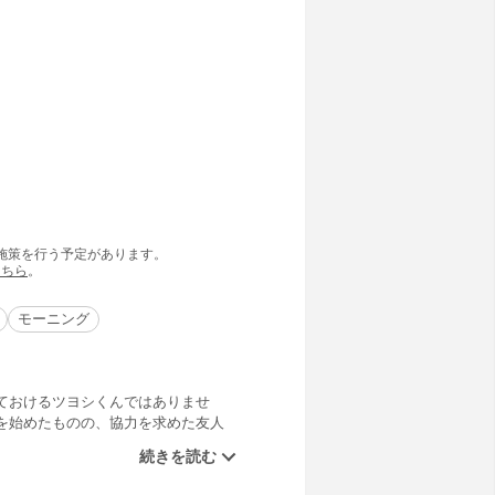
の施策を行う予定があります。
こちら
。
モーニング
ておけるツヨシくんではありませ
を始めたものの、協力を求めた友人
「マイちゃん“女仁義”の巻」をはじ
実の大人気コメディ、第６巻。