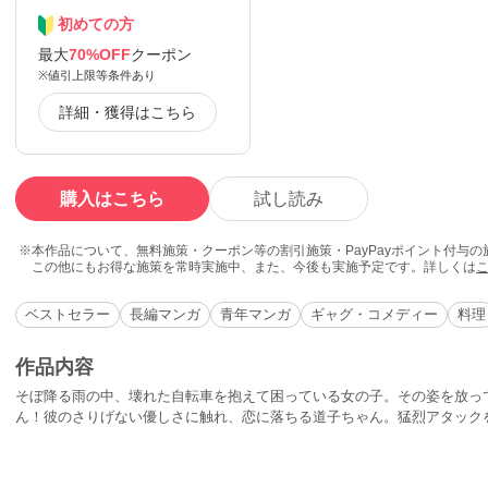
初めての方
最大
70%OFF
クーポン
※値引上限等条件あり
詳細・獲得はこちら
購入はこちら
試し読み
本作品について、無料施策・クーポン等の割引施策・PayPayポイント付与
この他にもお得な施策を常時実施中、また、今後も実施予定です。詳しくは
ベストセラー
長編マンガ
青年マンガ
ギャグ・コメディー
料理
作品内容
そぼ降る雨の中、壊れた自転車を抱えて困っている女の子。その姿を放っ
ん！彼のさりげない優しさに触れ、恋に落ちる道子ちゃん。猛烈アタック
こそが、ツヨシの恋人・マイちゃんだったから、いよいよ話は複雑に……!?
め、悪友・ワタナベの純情物語も収録されて、ラブロマンスもとびきり充