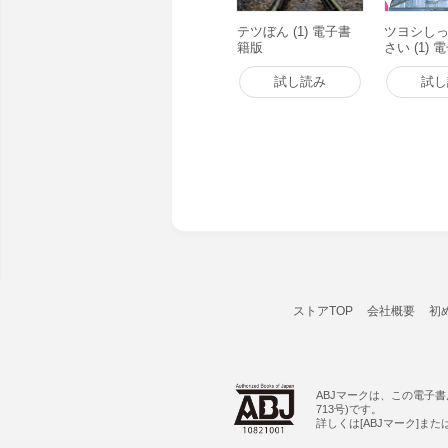
テツぼん (1) 電子書
ツヨシし
籍版
さい (1)
試し読み
試し
ストアTOP
会社概要
初
ABJマークは、この電子
713号)です。
詳しくは[ABJマーク]ま