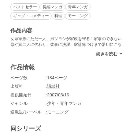
ベストセラー
長編マンガ
青年マンガ
ギャグ・コメディー
料理
モーニング
作品内容
女系家族にただ一人、男ツヨシが家政を守る！家事のできない
母や姉二人に代わり、炊事に洗濯、家計簿つけまで器用にこな
すスーパー高校生・井川ツヨシのへこたれない青春コメディ、
第４巻。世間では「美人なお姉さま」像を崩さない姉・恵子だ
が、お家に帰れば暴君そのもの。いつものようにシゴキで弟を
作品情報
丸め込もうとするが、ついにツケが現れて……。井川家コメデ
ィ、今度の舞台はスキー場。白銀の世界に、恵子の平手も華麗
ページ数
184ページ
に舞う!?
出版社
講談社
提供開始日
2007/03/16
ジャンル
少年・青年マンガ
連載誌/レーベル
モーニング
同シリーズ