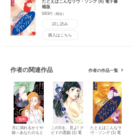
たとえばこんなラヴ・ソング (6) 電子書
籍版
583
円（税込）
試し読み
購入はこちら
作者の関連作品
作者の作品一覧
無料
月に溺れるかぐや
このSを、見よ! ク
たとえばこんなラ
姫～あなたのもと
ピドの悪戯 (1) 電
ヴ・ソング (1) 電