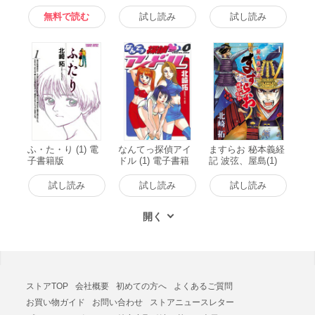
へ還る前に～ (1)
子書籍版
子書籍版
電子書籍版
無料で読む
試し読み
試し読み
ふ・た・り (1) 電
なんてっ探偵アイ
ますらお 秘本義経
子書籍版
ドル (1) 電子書籍
記 波弦、屋島(1)
版
電子書籍版
試し読み
試し読み
試し読み
ストアTOP
会社概要
初めての方へ
よくあるご質問
お買い物ガイド
お問い合わせ
ストアニュースレター