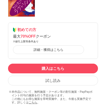
初めての方
最大
70%OFF
クーポン
※値引上限等条件あり
詳細・獲得はこちら
購入はこちら
試し読み
本作品について、無料施策・クーポン等の割引施策・PayPayポ
イント付与の施策を行う予定があります。
この他にもお得な施策を常時実施中、また、今後も実施予定で
す。詳しくは
こちら
。